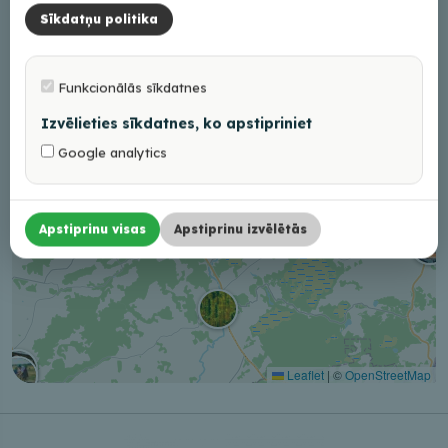
Sīkdatņu politika
Funkcionālās sīkdatnes
Izvēlieties sīkdatnes, ko apstipriniet
Google analytics
Apstiprinu visas
Apstiprinu izvēlētās
Leaflet
|
©
OpenStreetMap