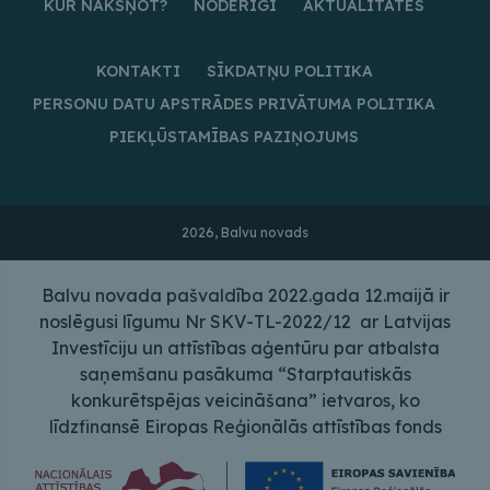
KUR NAKŠŅOT?
NODERĪGI
AKTUALITĀTES
KONTAKTI
SĪKDATŅU POLITIKA
PERSONU DATU APSTRĀDES PRIVĀTUMA POLITIKA
PIEKĻŪSTAMĪBAS PAZIŅOJUMS
2026, Balvu novads
Balvu novada pašvaldība 2022.gada 12.maijā ir
noslēgusi līgumu Nr SKV-TL-2022/12 ar Latvijas
Investīciju un attīstības aģentūru par atbalsta
saņemšanu pasākuma “Starptautiskās
konkurētspējas veicināšana” ietvaros, ko
līdzfinansē Eiropas Reģionālās attīstības fonds