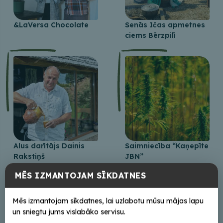
&LaVersa Chocolate
Senās Ičas apmetnes
ciems Bērzpilī
Alus darītājs Dainis
Saimniecība “Kaņepīte
Rakstiņš
JBN”
MĒS IZMANTOJAM SĪKDATNES
Mēs izmantojam sīkdatnes, lai uzlabotu mūsu mājas lapu
+
un sniegtu jums vislabāko servisu.
−