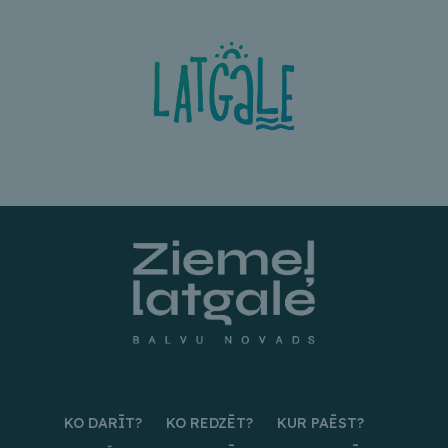
KO DARĪT?
KO REDZĒT?
KUR PAĒST?