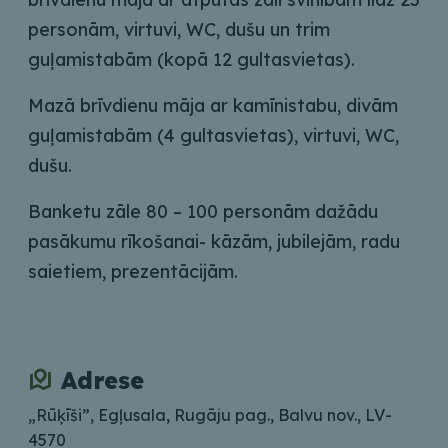
personām, virtuvi, WC, dušu un trim
guļamistabām (kopā 12 gultasvietas).
Mazā brīvdienu māja ar kamīnistabu, divām
guļamistabām (4 gultasvietas), virtuvi, WC,
dušu.
Banketu zāle 80 – 100 personām dažādu
pasākumu rīkošanai- kāzām, jubilejām, radu
saietiem, prezentācijām.
Adrese
„Rūķīši”, Egļusala, Rugāju pag., Balvu nov., LV-
4570