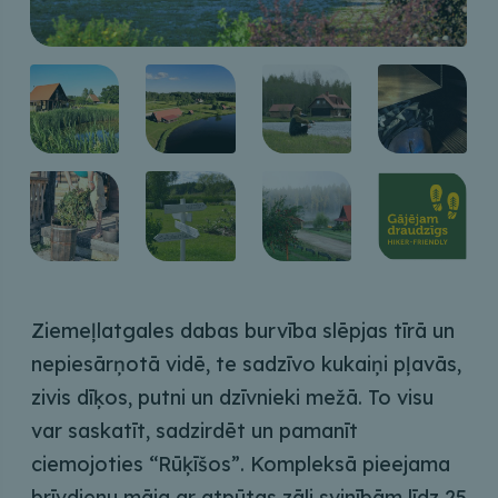
Ziemeļlatgales dabas burvība slēpjas tīrā un
nepiesārņotā vidē, te sadzīvo kukaiņi pļavās,
zivis dīķos, putni un dzīvnieki mežā. To visu
var saskatīt, sadzirdēt un pamanīt
ciemojoties “Rūķīšos”. Kompleksā pieejama
brīvdienu māja ar atpūtas zāli svinībām līdz 25