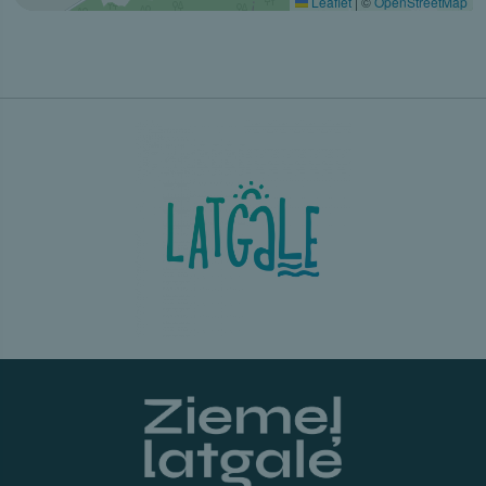
Leaflet
|
©
OpenStreetMap