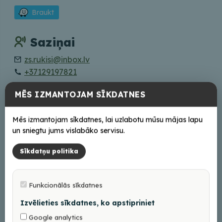
Braukt
Saziņai
zs.rukisi@inbox.lv
+37129197821
MĒS IZMANTOJAM SĪKDATNES
Tiešsaistē
Mājas lapa
Mēs izmantojam sīkdatnes, lai uzlabotu mūsu mājas lapu
Facebook
un sniegtu jums vislabāko servisu.
Instagram
Sīkdatņu politika
Darba laiks
Funkcionālās sīkdatnes
Iepriekš piesakoties (aprīlis-oktobris)
Izvēlieties sīkdatnes, ko apstipriniet
Google analytics