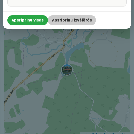
+
−
Apstiprinu visas
Apstiprinu izvēlētās