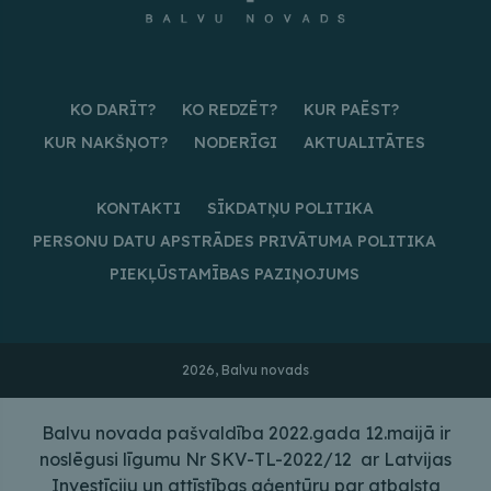
KO DARĪT?
KO REDZĒT?
KUR PAĒST?
KUR NAKŠŅOT?
NODERĪGI
AKTUALITĀTES
KONTAKTI
SĪKDATŅU POLITIKA
PERSONU DATU APSTRĀDES PRIVĀTUMA POLITIKA
PIEKĻŪSTAMĪBAS PAZIŅOJUMS
2026, Balvu novads
Balvu novada pašvaldība 2022.gada 12.maijā ir
noslēgusi līgumu Nr SKV-TL-2022/12 ar Latvijas
Investīciju un attīstības aģentūru par atbalsta