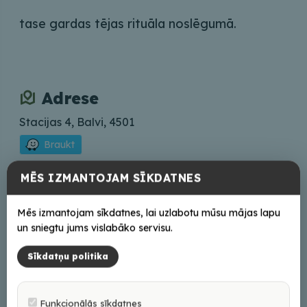
tase gardas tējas rituāla noslēgumā.
Adrese
Stacijas 4, Balvi, 4501
Braukt
MĒS IZMANTOJAM SĪKDATNES
Saziņai
+37126158302
Mēs izmantojam sīkdatnes, lai uzlabotu mūsu mājas lapu
un sniegtu jums vislabāko servisu.
Tiešsaistē
Sīkdatņu politika
Mājas lapa
Facebook
Funkcionālās sīkdatnes