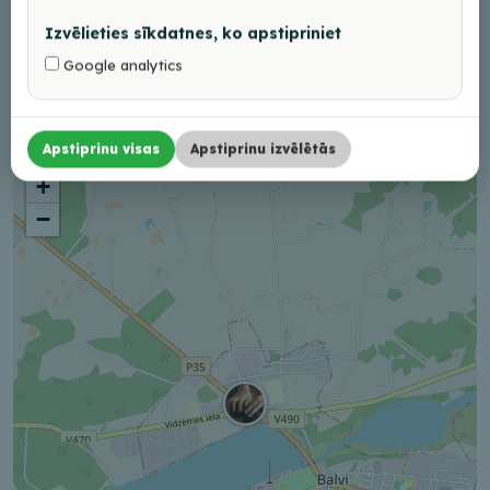
Darba laiks
Izvēlieties sīkdatnes, ko apstipriniet
Google analytics
Iepriekš piesakoties
Apstiprinu visas
Apstiprinu izvēlētās
+
−