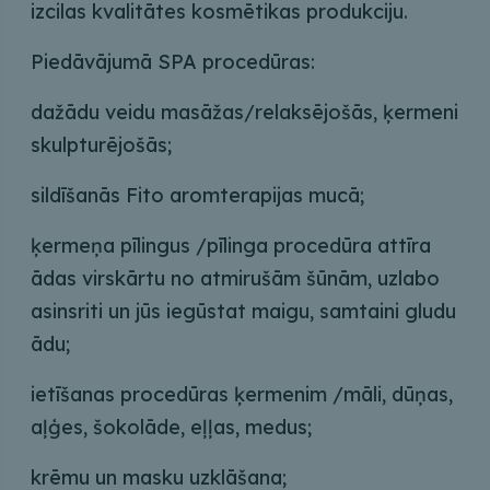
izcilas kvalitātes kosmētikas produkciju.
Piedāvājumā SPA procedūras:
dažādu veidu masāžas/relaksējošās, ķermeni
skulpturējošās;
sildīšanās Fito aromterapijas mucā;
ķermeņa pīlingus /pīlinga procedūra attīra
ādas virskārtu no atmirušām šūnām, uzlabo
asinsriti un jūs iegūstat maigu, samtaini gludu
ādu;
ietīšanas procedūras ķermenim /māli, dūņas,
aļģes, šokolāde, eļļas, medus;
krēmu un masku uzklāšana;