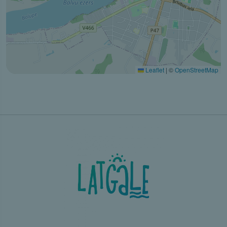
Leaflet
|
©
OpenStreetMap