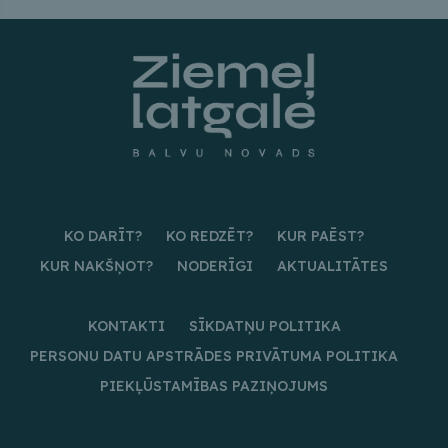
KO DARĪT?
KO REDZĒT?
KUR PAĒST?
KUR NAKŠŅOT?
NODERĪGI
AKTUALITĀTES
KONTAKTI
SĪKDATŅU POLITIKA
PERSONU DATU APSTRĀDES PRIVĀTUMA POLITIKA
PIEKĻŪSTAMĪBAS PAZIŅOJUMS