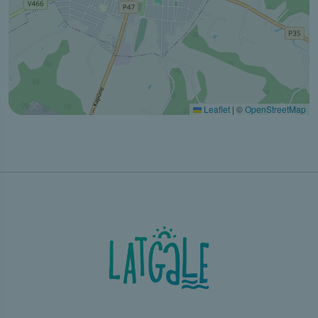
Leaflet
|
©
OpenStreetMap