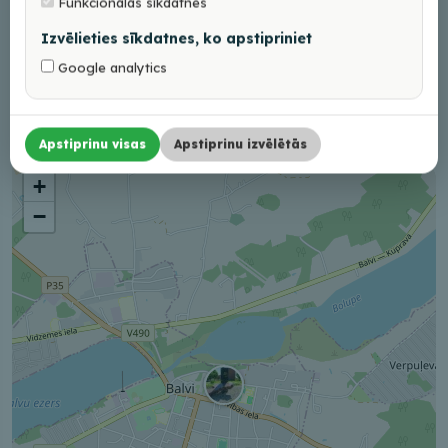
Funkcionālās sīkdatnes
Adrese
Izvēlieties sīkdatnes, ko apstipriniet
Ezera iela 22, Balvi, Balvu nov., LV-4501
Google analytics
Braukt
Apstiprinu visas
Apstiprinu izvēlētās
+
−