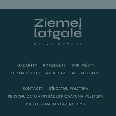
KO DARĪT?
KO REDZĒT?
KUR PAĒST?
KUR NAKŠŅOT?
NODERĪGI
AKTUALITĀTES
KONTAKTI
SĪKDATŅU POLITIKA
PERSONU DATU APSTRĀDES PRIVĀTUMA POLITIKA
PIEKĻŪSTAMĪBAS PAZIŅOJUMS