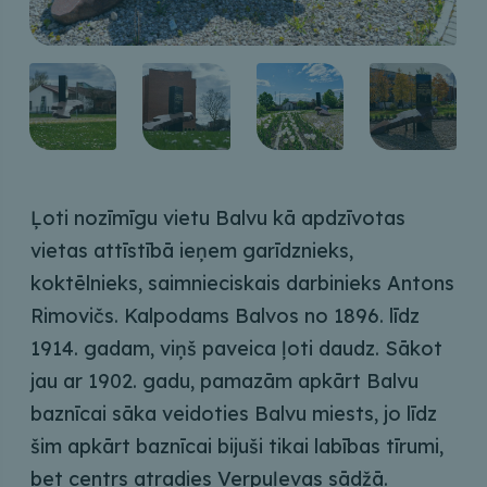
Ļoti nozīmīgu vietu Balvu kā apdzīvotas
vietas attīstībā ieņem garīdznieks,
koktēlnieks, saimnieciskais darbinieks Antons
Rimovičs. Kalpodams Balvos no 1896. līdz
1914. gadam, viņš paveica ļoti daudz. Sākot
jau ar 1902. gadu, pamazām apkārt Balvu
baznīcai sāka veidoties Balvu miests, jo līdz
šim apkārt baznīcai bijuši tikai labības tīrumi,
bet centrs atradies Verpuļevas sādžā.