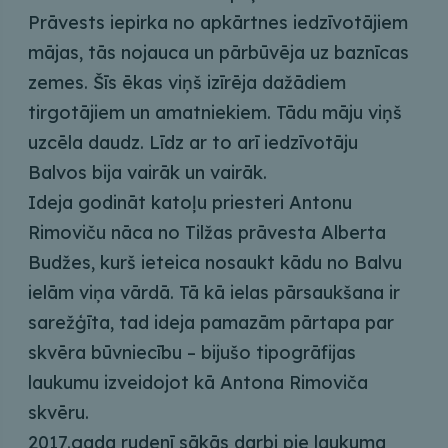
Prāvests iepirka no apkārtnes iedzīvotājiem
mājas, tās nojauca un pārbūvēja uz baznīcas
zemes. Šīs ēkas viņš izīrēja dažādiem
tirgotājiem un amatniekiem. Tādu māju viņš
uzcēla daudz. Līdz ar to arī iedzīvotāju
Balvos bija vairāk un vairāk.
Ideja godināt katoļu priesteri Antonu
Rimoviču nāca no Tilžas prāvesta Alberta
Budžes, kurš ieteica nosaukt kādu no Balvu
ielām viņa vārdā. Tā kā ielas pārsaukšana ir
sarežģīta, tad ideja pamazām pārtapa par
skvēra būvniecību – bijušo tipogrāfijas
laukumu izveidojot kā Antona Rimoviča
skvēru.
2017.gada rudenī sākās darbi pie laukuma