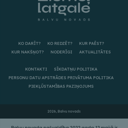
KO DARĪT?
KO REDZĒT?
KUR PAĒST?
KUR NAKŠŅOT?
NODERĪGI
AKTUALITĀTES
KONTAKTI
SĪKDATŅU POLITIKA
PERSONU DATU APSTRĀDES PRIVĀTUMA POLITIKA
PIEKĻŪSTAMĪBAS PAZIŅOJUMS
2026, Balvu novads
Balvu novada pašvaldība 2022.gada 12.maijā ir