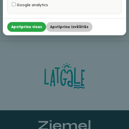
Google analytics
Leaflet
|
©
OpenStreetMap
Apstiprinu visas
Apstiprinu izvēlētās