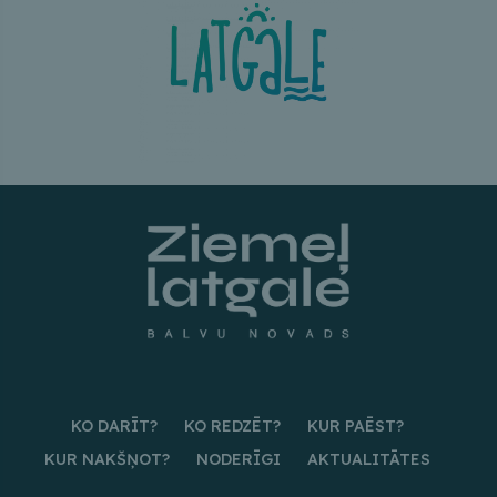
KO DARĪT?
KO REDZĒT?
KUR PAĒST?
KUR NAKŠŅOT?
NODERĪGI
AKTUALITĀTES