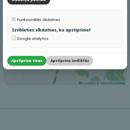
Funkcionālās sīkdatnes
Izvēlieties sīkdatnes, ko apstipriniet
Google analytics
Apstiprinu visas
Apstiprinu izvēlētās
Leaflet
|
©
OpenStreetMap