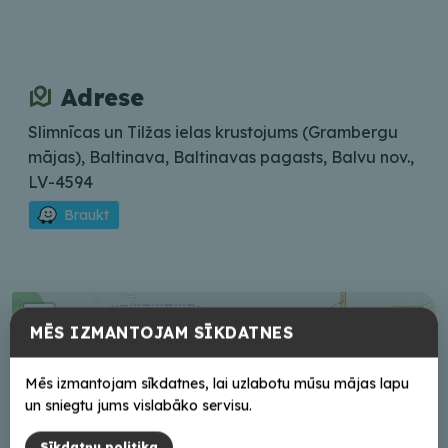
Adrese
Slimnīcas un Tilžas ielas krustojums (Grambergu
mājas), Baltinava, Baltinavas pagasts, Balvu nov.,
LV-4594
Braukt
+
MĒS IZMANTOJAM SĪKDATNES
−
Mēs izmantojam sīkdatnes, lai uzlabotu mūsu mājas lapu
un sniegtu jums vislabāko servisu.
Sīkdatņu politika