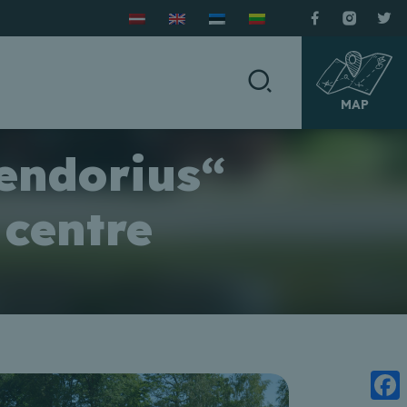
MAP
endorius“
 centre