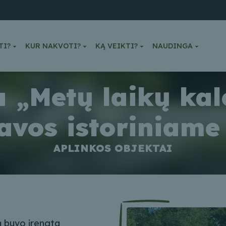
TI?
KUR NAKVOTI?
KĄ VEIKTI?
NAUDINGA
a „Metų laikų kal
avos istoriniame
APLINKOS OBJEKTAI
ą buvo įrengta