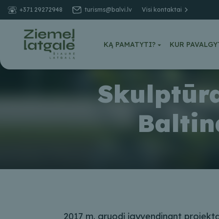
+371 29272948
turisms@balvi.lv
Visi kontaktai
KĄ PAMATYTI?
KUR PAVALGY
Skulptūr
Baltin
2017 m. gruodį įgyvendinant projekt