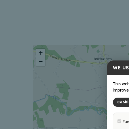
+
−
WE US
This web
improve 
Cooki
Fun