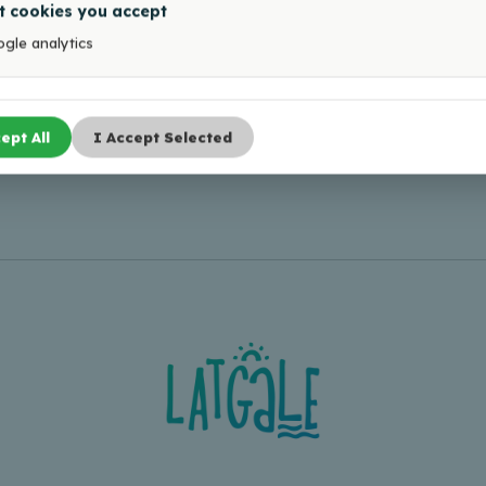
t cookies you accept
gle analytics
ept All
I Accept Selected