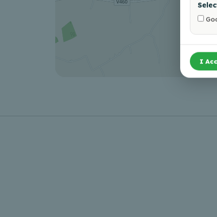
Selec
Goo
I Acc