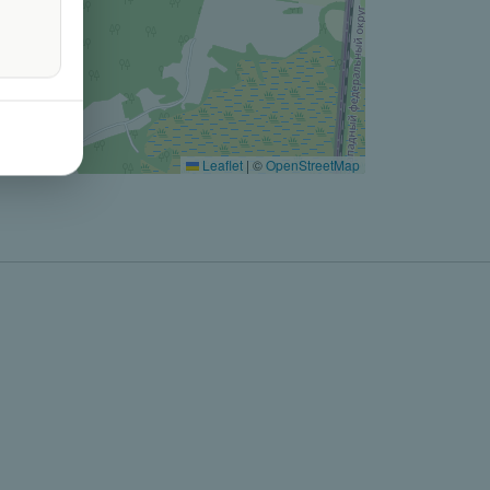
Leaflet
|
©
OpenStreetMap