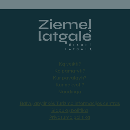
Ką veikti?
Ką pamatyti?
Kur pavalgyti?
Kur nakvoti?
Naudinga
Balvų apylinkės Turizmo informacijos centras
Slapukų politika
Privatumo politika