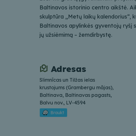
Baltinavos istorinio centro aikštė. A
skulptūra „Metų laikų kalendorius“, k
Baltinavos apylinkės gyventojų ryšį s
jų užsiėmimą – žemdirbystę.
Adresas
Slimnīcas un Tilžas ielas
krustojums (Grambergu mājas),
Baltinava, Baltinavas pagasts,
Balvu nov., LV-4594
Braukt