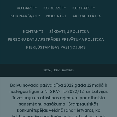
KO DARĪT?
KO REDZĒT?
KUR PAĒST?
KUR NAKŠŅOT?
NODERĪGI
AKTUALITĀTES
KONTAKTI
SĪKDATŅU POLITIKA
PERSONU DATU APSTRĀDES PRIVĀTUMA POLITIKA
PIEKĻŪSTAMĪBAS PAZIŅOJUMS
2026, Balvu novads
Balvu novada pašvaldība 2022.gada 12.maijā ir
noslēgusi līgumu Nr SKV-TL-2022/12 ar Latvijas
Investīciju un attīstības aģentūru par atbalsta
saņemšanu pasākuma “Starptautiskās
konkurētspējas veicināšana” ietvaros, ko
līdzfinansē Eiropas Reģionālās attīstības fonds