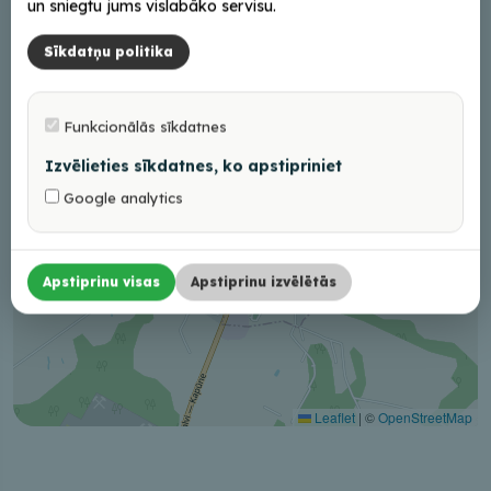
un sniegtu jums vislabāko servisu.
Sīkdatņu politika
Funkcionālās sīkdatnes
Izvēlieties sīkdatnes, ko apstipriniet
Google analytics
Apstiprinu visas
Apstiprinu izvēlētās
Leaflet
|
©
OpenStreetMap