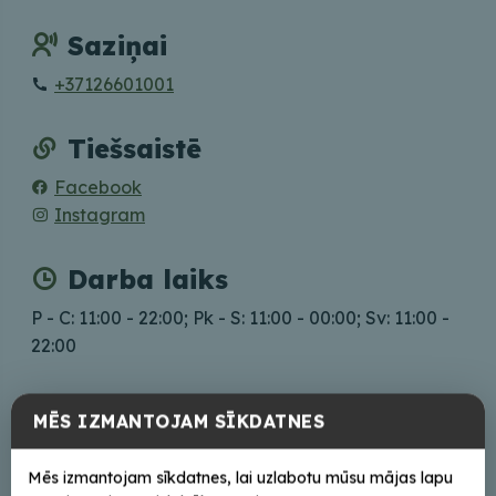
Saziņai
+37126601001
Tiešsaistē
Facebook
Instagram
Darba laiks
P - C: 11:00 - 22:00; Pk - S: 11:00 - 00:00; Sv: 11:00 -
22:00
MĒS IZMANTOJAM SĪKDATNES
+
Mēs izmantojam sīkdatnes, lai uzlabotu mūsu mājas lapu
−