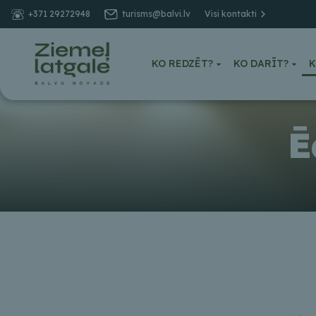
+371 29272948
turisms@balvi.lv
Visi kontakti
KO REDZĒT?
KO DARĪT?
K
Ē