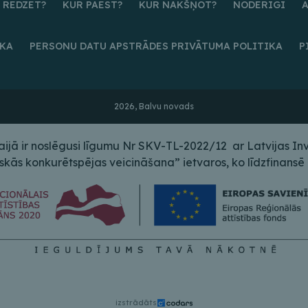
 REDZĒT?
KUR PAĒST?
KUR NAKŠŅOT?
NODERĪGI
IKA
PERSONU DATU APSTRĀDES PRIVĀTUMA POLITIKA
P
2026, Balvu novads
ā ir noslēgusi līgumu Nr SKV-TL-2022/12 ar Latvijas Inves
s konkurētspējas veicināšana” ietvaros, ko līdzfinansē E
izstrādāts