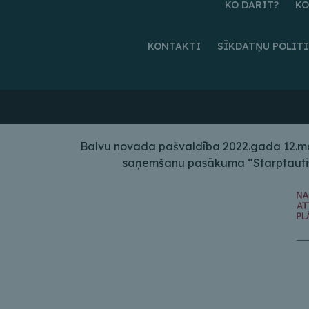
KO DARĪT?
KO
KONTAKTI
SĪKDATŅU POLIT
Balvu novada pašvaldība 2022.gada 12.maij
saņemšanu pasākuma “Starptautiskā