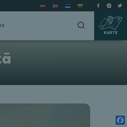
ES
KARTE
žā