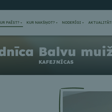
UR PAĒST?
KUR NAKŠŅOT?
NODERĪGI
AKTUALITĀT
dnīca Balvu mui
KAFEJNĪCAS