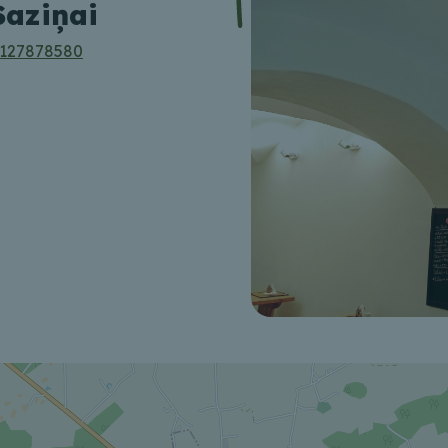
Saziņai
127878580