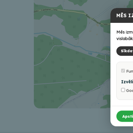
MĒS I
Mēs izm
vislabāk
Sīkda
Fun
Izvēl
Goo
Apsti