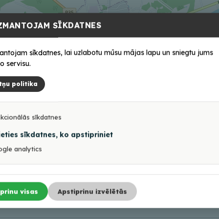
ZMANTOJAM SĪKDATNES
antojam sīkdatnes, lai uzlabotu mūsu mājas lapu un sniegtu jums
o servisu.
tņu politika
kcionālās sīkdatnes
ieties sīkdatnes, ko apstipriniet
gle analytics
prinu visas
Apstiprinu izvēlētās