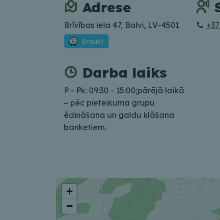
Adrese
Brīvības iela 47, Balvi, LV-4501
+37
Braukt
Darba laiks
P - Pk: 09:30 - 15:00;pārējā laikā
– pēc pieteikuma grupu
ēdināšana un galdu klāšana
banketiem.
+
−