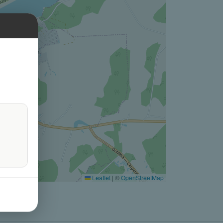
Leaflet
|
©
OpenStreetMap