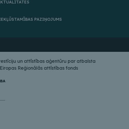
AKTUALITĀTES
IEKĻŪSTAMĪBAS PAZIŅOJUMS
tīciju un attīstības aģentūru par atbalsta
iropas Reģionālās attīstības fonds