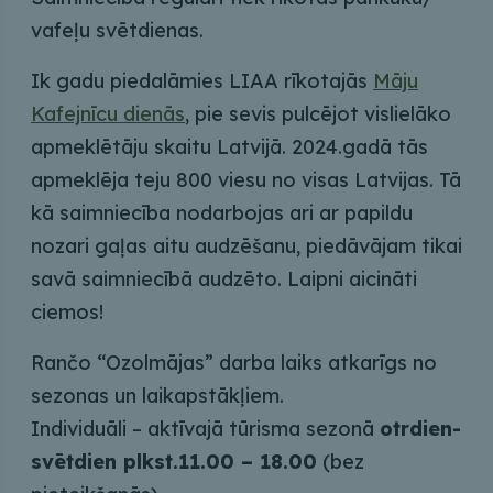
vafeļu svētdienas.
Ik gadu piedalāmies LIAA rīkotajās
Māju
Kafejnīcu dienās
, pie sevis pulcējot vislielāko
apmeklētāju skaitu Latvijā. 2024.gadā tās
apmeklēja teju 800 viesu no visas Latvijas. Tā
kā saimniecība nodarbojas ari ar papildu
nozari gaļas aitu audzēšanu, piedāvājam tikai
savā saimniecībā audzēto. Laipni aicināti
ciemos!
Rančo “Ozolmājas” darba laiks atkarīgs no
sezonas un laikapstākļiem.
Individuāli – aktīvajā tūrisma sezonā
otrdien-
svētdien plkst.11.00 – 18.00
(bez