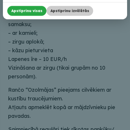
– ar zirgu, poniju vai ēzeli/piedāvājam kantrī
Apstiprinu visas
Apstiprinu izvēlētās
stila cepures, kakla lakatiņi, par atsevišķu
samaksu;
– ar kamieli;
– zirgu aplokā;
– kāzu pieturvieta
Lapenes īre – 10 EUR/h
Vizināšana ar zirgu (tikai grupām no 10
personām).
Rančo “Ozolmājas” pieejams cilvēkiem ar
kustību traucējumiem.
Atļauts apmeklēt kopā ar mājdzīvnieku pie
pavadas.
Saimniecībā regulāri tiek rīkotas pankūku/