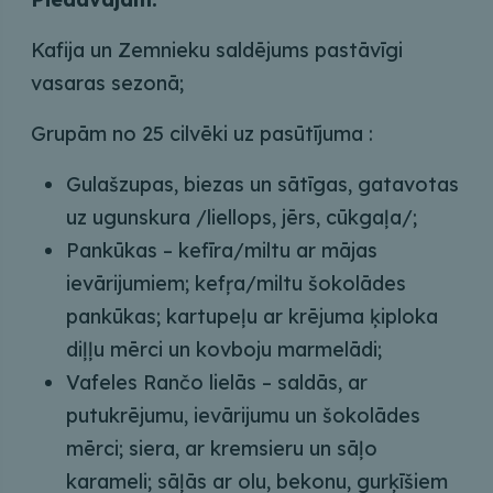
Kafija un Zemnieku saldējums pastāvīgi
vasaras sezonā;
Grupām no 25 cilvēki uz pasūtījuma :
Gulašzupas, biezas un sātīgas, gatavotas
uz ugunskura /liellops, jērs, cūkgaļa/;
Pankūkas – kefīra/miltu ar mājas
ievārijumiem; kefŗa/miltu šokolādes
pankūkas; kartupeļu ar krējuma ķiploka
diļļu mērci un kovboju marmelādi;
Vafeles Rančo lielās – saldās, ar
putukrējumu, ievārijumu un šokolādes
mērci; siera, ar kremsieru un sāļo
karameli; sāļās ar olu, bekonu, gurķīšiem