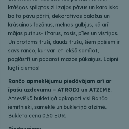
krāšņos spilgtos zili zaļos pāvus un karalisko
balto pāvu pārīti, dekoratīvos baložus un
krāsainos fazānus, melnos gulbjus, kā arī
mājas putnus- tītarus, zosis, pīles un vistiņas.
Un protams truši, daudz trušu, šiem pašiem ir
savs rančo, kur var iet iekšā samīļot,
paglāstīt un pabarot mazos pūkaiņus. Laipni
lūgti ciemos!
Rančo apmeklējumu piedāvājam arī ar
īpašu uzdevumu – ATRODI un ATZĪMĒ
.
Atsevišķā bukletiņā apkopoti visi Rančo
iemītnieki, sameklē un bukletiņā atzīmē..
Bukleta cena 0,50 EUR.
Piedāvājam: