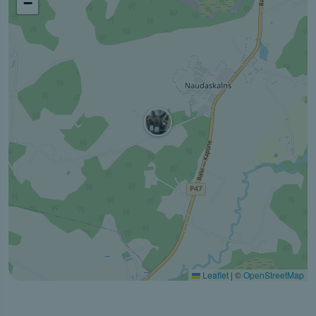
−
Leaflet
|
©
OpenStreetMap