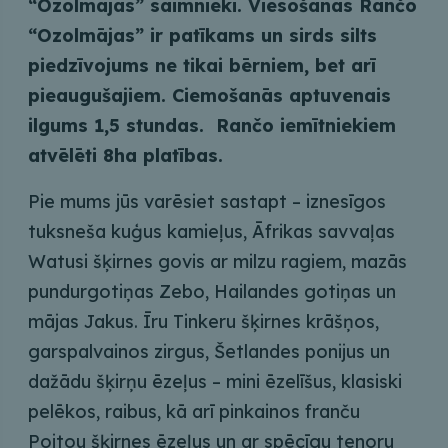
“Ozolmājas” saimnieki. Viesošanās Rančo
“Ozolmājas” ir patīkams un sirds silts
piedzīvojums ne tikai bērniem, bet arī
pieaugušajiem. Ciemošanās aptuvenais
ilgums 1,5 stundas. Rančo iemītniekiem
atvēlēti 8ha platības.
Pie mums jūs varēsiet sastapt – iznesīgos
tuksneša kuģus kamieļus, Āfrikas savvaļas
Watusi šķirnes govis ar milzu ragiem, mazās
pundurgotiņas Zebo, Hailandes gotiņas un
mājas Jakus. Īru Tinkeru šķirnes krāšņos,
garspalvainos zirgus, Šetlandes ponijus un
dažādu šķirņu ēzeļus – mini ēzelīšus, klasiski
pelēkos, raibus, kā arī pinkainos franču
Poitou šķirnes ēzeļus un ar spēcīgu tenoru