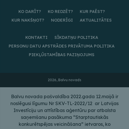
KO DARĪT?
KO REDZĒT?
KUR PAĒST?
KUR NAKŠŅOT?
NODERĪGI
AKTUALITĀTES
KONTAKTI
SĪKDATŅU POLITIKA
PERSONU DATU APSTRĀDES PRIVĀTUMA POLITIKA
PIEKĻŪSTAMĪBAS PAZIŅOJUMS
2026, Balvu novads
Balvu novada pašvaldība 2022.gada 12.maijā ir
noslēgusi līgumu Nr SKV-TL-2022/12 ar Latvijas
Investīciju un attīstības aģentūru par atbalsta
saņemšanu pasākuma “Starptautiskās
konkurētspējas veicināšana” ietvaros, ko