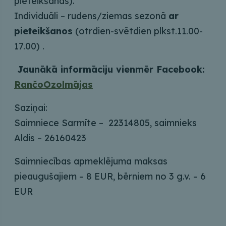
pieteikšanās).
Individuāli – rudens/ziemas sezonā
ar
pieteikšanos
(otrdien-svētdien plkst.11.00-
17.00) .
Jaunākā informāciju vienmēr Facebook:
RančoOzolmājas
Saziņai:
Saimniece Sarmīte – 22314805, saimnieks
Aldis – 26160423
Saimniecības apmeklējuma maksas
pieaugušajiem – 8 EUR, bērniem no 3 g.v. – 6
EUR