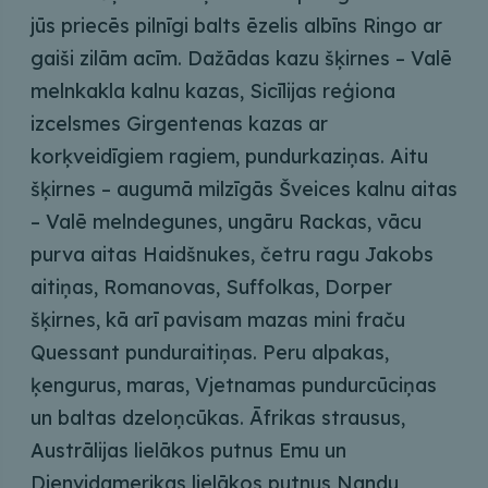
jūs priecēs pilnīgi balts ēzelis albīns Ringo ar
gaiši zilām acīm. Dažādas kazu šķirnes – Valē
melnkakla kalnu kazas, Sicīlijas reģiona
izcelsmes Girgentenas kazas ar
korķveidīgiem ragiem, pundurkaziņas. Aitu
šķirnes – augumā milzīgās Šveices kalnu aitas
– Valē melndegunes, ungāru Rackas, vācu
purva aitas Haidšnukes, četru ragu Jakobs
aitiņas, Romanovas, Suffolkas, Dorper
šķirnes, kā arī pavisam mazas mini fraču
Quessant punduraitiņas. Peru alpakas,
ķengurus, maras, Vjetnamas pundurcūciņas
un baltas dzeloņcūkas. Āfrikas strausus,
Austrālijas lielākos putnus Emu un
Dienvidamerikas lielākos putnus Nandu,