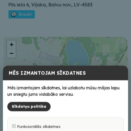
Pils iela 6, Viļaka, Balvu nov., LV-4583
Braukt
+
−
MĒS IZMANTOJAM SĪKDATNES
Mēs izmantojam sīkdatnes, lai uzlabotu mūsu mājas lapu
un sniegtu jums vislabāko servisu.
Sīkdatņu politika
Funkcionālās sīkdatnes