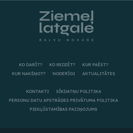
KO DARĪT?
KO REDZĒT?
KUR PAĒST?
KUR NAKŠŅOT?
NODERĪGI
AKTUALITĀTES
KONTAKTI
SĪKDATŅU POLITIKA
PERSONU DATU APSTRĀDES PRIVĀTUMA POLITIKA
PIEKĻŪSTAMĪBAS PAZIŅOJUMS