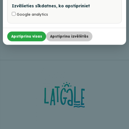
Izvēlieties sīkdatnes, ko apstipriniet
Google analytics
Leaflet
|
©
OpenStreetMap
Apstiprinu visas
Apstiprinu izvēlētās