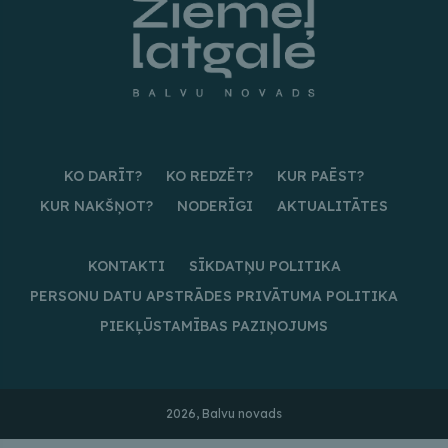
KO DARĪT?
KO REDZĒT?
KUR PAĒST?
KUR NAKŠŅOT?
NODERĪGI
AKTUALITĀTES
KONTAKTI
SĪKDATŅU POLITIKA
PERSONU DATU APSTRĀDES PRIVĀTUMA POLITIKA
PIEKĻŪSTAMĪBAS PAZIŅOJUMS
2026, Balvu novads