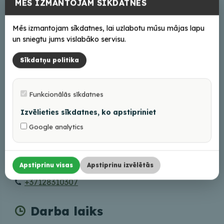
MĒS IZMANTOJAM SĪKDATNES
Saimnieki var sazināties latviešu, angļu un
krievu valodā.
Mēs izmantojam sīkdatnes, lai uzlabotu mūsu mājas lapu
un sniegtu jums vislabāko servisu.
Sīkdatņu politika
Adrese
"Augstiene", Elkšņeva, Bērzkalnes pag., Balvu
Funkcionālās sīkdatnes
nov., LV-4591
Izvēlieties sīkdatnes, ko apstipriniet
Braukt
Google analytics
Saziņai
Apstiprinu visas
Apstiprinu izvēlētās
aigars-grimins@inbox.lv
+37128310307
Darba laiks