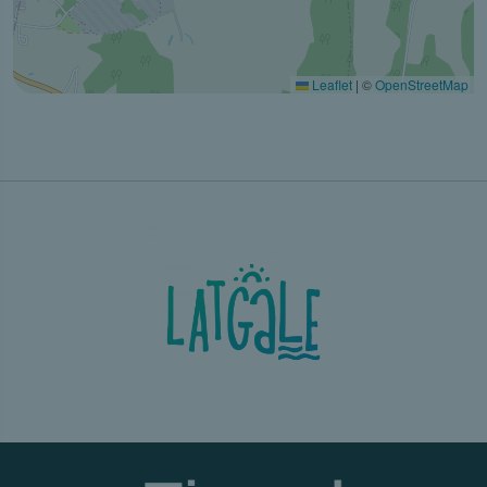
Leaflet
|
©
OpenStreetMap