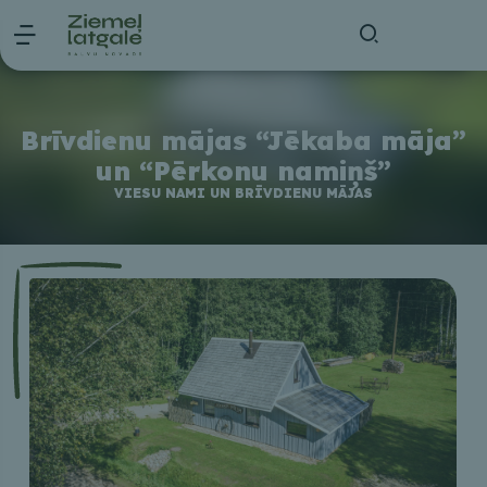
Brīvdienu mājas “Jēkaba māja”
un “Pērkonu namiņš”
VIESU NAMI UN BRĪVDIENU MĀJAS