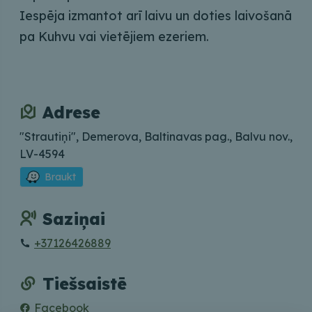
Iespēja izmantot arī laivu un doties laivošanā
pa Kuhvu vai vietējiem ezeriem.
Adrese
"Strautiņi", Demerova, Baltinavas pag., Balvu nov.,
LV-4594
Braukt
Saziņai
+37126426889
Tiešsaistē
Facebook