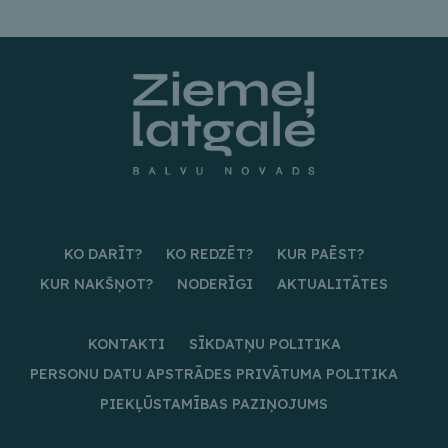
KO DARĪT?
KO REDZĒT?
KUR PAĒST?
KUR NAKŠŅOT?
NODERĪGI
AKTUALITĀTES
KONTAKTI
SĪKDATŅU POLITIKA
PERSONU DATU APSTRĀDES PRIVĀTUMA POLITIKA
PIEKĻŪSTAMĪBAS PAZIŅOJUMS