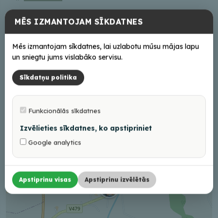
MĒS IZMANTOJAM SĪKDATNES
Darba laiks
Iepriekš piesakoties
Mēs izmantojam sīkdatnes, lai uzlabotu mūsu mājas lapu
un sniegtu jums vislabāko servisu.
Sīkdatņu politika
+
−
Funkcionālās sīkdatnes
Izvēlieties sīkdatnes, ko apstipriniet
Google analytics
Apstiprinu visas
Apstiprinu izvēlētās