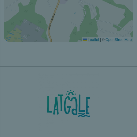
Leaflet
|
©
OpenStreetMap