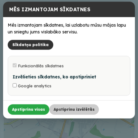
Darba laiks
MĒS IZMANTOJAM SĪKDATNES
Pēc pieteikuma
Mēs izmantojam sīkdatnes, lai uzlabotu mūsu mājas lapu
un sniegtu jums vislabāko servisu.
Sīkdatņu politika
+
−
Funkcionālās sīkdatnes
Izvēlieties sīkdatnes, ko apstipriniet
Google analytics
Apstiprinu visas
Apstiprinu izvēlētās