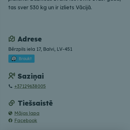
tas sver 530 kg un ir izliets Vācijā.
Adrese
Bērzpils iela 17, Balvi, LV-451
Braukt
Saziņai
+37129638005
Tiešsaistē
Mājas lapa
Facebook