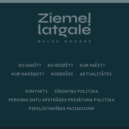
KO DARĪT?
KO REDZĒT?
KUR PAĒST?
KUR NAKŠŅOT?
NODERĪGI
AKTUALITĀTES
KONTAKTI
SĪKDATŅU POLITIKA
PERSONU DATU APSTRĀDES PRIVĀTUMA POLITIKA
PIEKĻŪSTAMĪBAS PAZIŅOJUMS