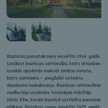
Baznīcas pamatakmens iesvētīts 1914. gadā.
Uzsākot baznīcas celtniecību, katrs draudzes
loceklis apņēmās maksāt zināmu summu,
katrs saimnieks – piegādāt noteiktu
daudzumu laukakmeņu. Baznīcas celtniecības
vadību bija uzņēmies toreizējais mācītājs
Kārlis Irbe, kuram baznīcā uzstādīta piemiņas
plāksne. Baznīcas zvans iesvētīts 1925. gadā,