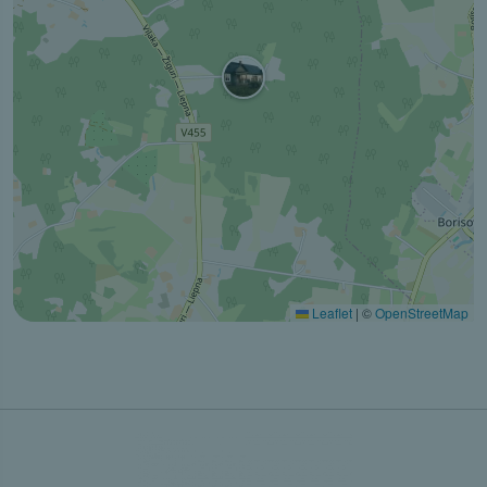
Leaflet
|
©
OpenStreetMap