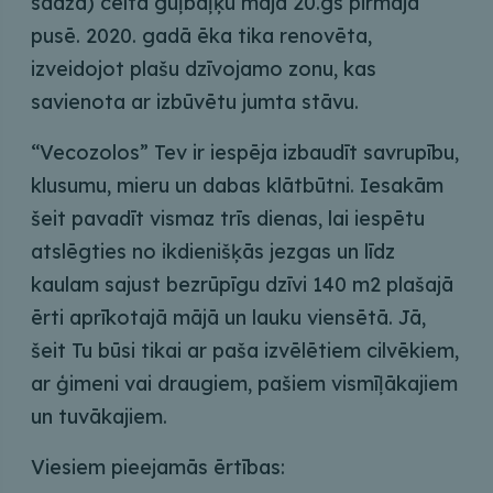
sādža) celta guļbaļķu māja 20.gs pirmajā
pusē.
2020. gadā ēka tika renovēta,
izveidojot plašu dzīvojamo zonu, kas
savienota ar izbūvētu jumta stāvu.
“Vecozolos” Tev ir iespēja izbaudīt
savrupību,
klusumu, mieru un dabas
klātbūtni. Iesakām
šeit pavadīt vismaz
trīs dienas, lai iespētu
atslēgties no
ikdienišķās jezgas un līdz
kaulam
sajust bezrūpīgu dzīvi 140 m2 plašajā
ērti aprīkotajā mājā un lauku viensētā.
Jā,
šeit Tu būsi tikai ar paša izvēlētiem
cilvēkiem,
ar ģimeni vai draugiem,
pašiem vismīļākajiem
un tuvākajiem.
Viesiem pieejamās ērtības: