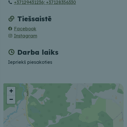
+37129431236; +37128356330
Tiešsaistē
Facebook
Instagram
Darba laiks
Iepriekš piesakoties
+
−