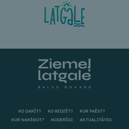
KO DARĪT?
KO REDZĒT?
KUR PAĒST?
KUR NAKŠŅOT?
NODERĪGI
AKTUALITĀTES