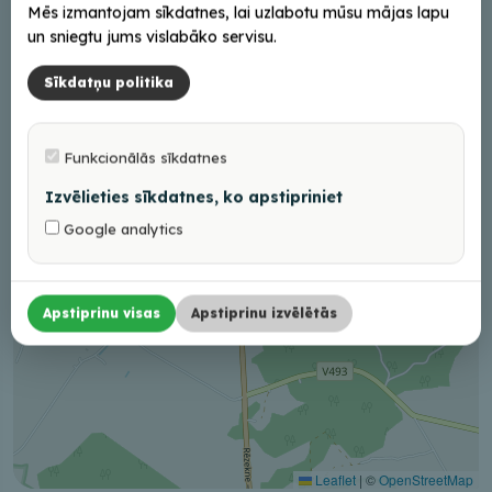
Mēs izmantojam sīkdatnes, lai uzlabotu mūsu mājas lapu
+
un sniegtu jums vislabāko servisu.
−
Sīkdatņu politika
Funkcionālās sīkdatnes
Izvēlieties sīkdatnes, ko apstipriniet
Google analytics
Apstiprinu visas
Apstiprinu izvēlētās
Leaflet
|
©
OpenStreetMap