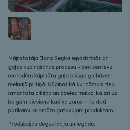
Mājražotāja Ilona Seņka iepazīstinās ar
gaļas kūpināšanas procesu – pēc sentēvu
metodēm kūpināta gaļa alkšņa guļbūves
melnajā pirtiņā. Kūpinot kā kurināmais tiek
izmantota alkšņa un ābeles malka, kā arī uz
beigām pievieno kadiķa zarus – tie dod
patīkamu aromātu gatavajam produktam.
Produkcijas degustācija un iegāde.