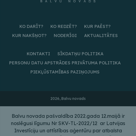
KO DARĪT?
KO REDZĒT?
KUR PAĒST?
KUR NAKŠŅOT?
NODERĪGI
AKTUALITĀTES
KONTAKTI
SĪKDATŅU POLITIKA
PERSONU DATU APSTRĀDES PRIVĀTUMA POLITIKA
PIEKĻŪSTAMĪBAS PAZIŅOJUMS
2026, Balvu novads
Balvu novada pašvaldība 2022.gada 12.maijā ir
noslēgusi līgumu Nr SKV-TL-2022/12 ar Latvijas
Investīciju un attīstības aģentūru par atbalsta