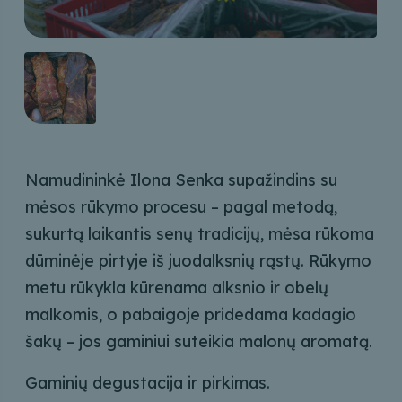
Namudininkė Ilona Senka supažindins su
mėsos rūkymo procesu – pagal metodą,
sukurtą laikantis senų tradicijų, mėsa rūkoma
dūminėje pirtyje iš juodalksnių rąstų. Rūkymo
metu rūkykla kūrenama alksnio ir obelų
malkomis, o pabaigoje pridedama kadagio
šakų – jos gaminiui suteikia malonų aromatą.
Gaminių degustacija ir pirkimas.