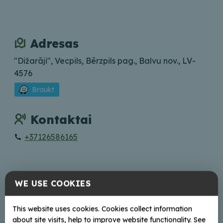
Adresas
"Dižarāji", Vecpils, Bērzpils pag., Balvu nov., LV-
4576
Braukt
Kontaktai
+37126586165
WE USE COOKIES
+
−
This website uses cookies. Cookies collect information
about site visits, help to improve website functionality. See