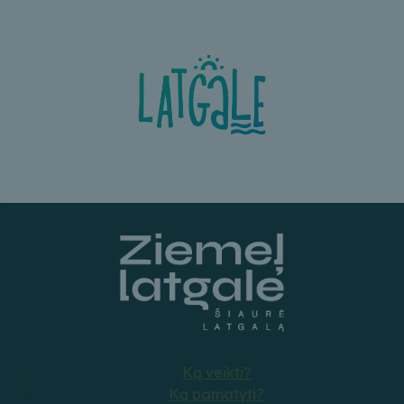
Ką veikti?
Ką pamatyti?