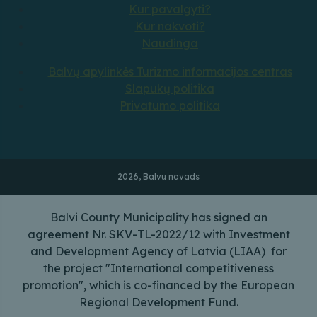
Kur pavalgyti?
Kur nakvoti?
Naudinga
Balvų apylinkės Turizmo informacijos centras
Slapukų politika
Privatumo politika
2026, Balvu novads
Balvi County Municipality has signed an
agreement Nr. SKV-TL-2022/12 with Investment
and Development Agency of Latvia (LIAA) for
the project "International competitiveness
promotion", which is co-financed by the European
Regional Development Fund.