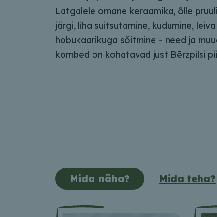
Latgalele omane keraamika, õlle pruu
järgi, liha suitsutamine, kudumine, lei
hobukaarikuga sõitmine – need ja muud
kombed on kohatavad just Bērzpilsi pi
Mida näha?
Mida teha?