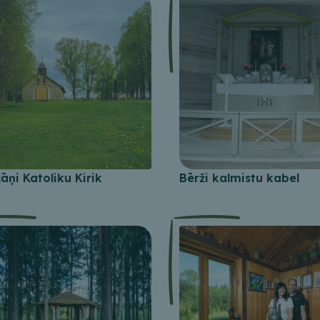
jāņi Katoliku Kirik
Bērži kalmistu kabel