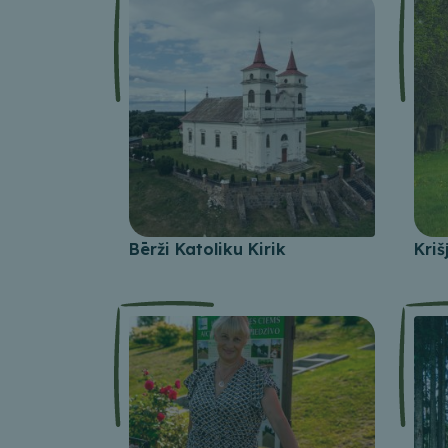
Bērži Katoliku Kirik
Kriš