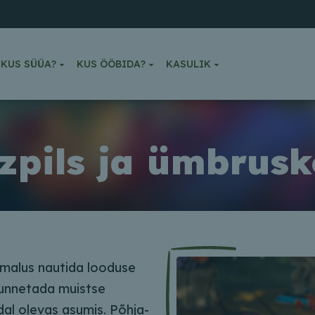
KUS SÜÜA?
KUS ÖÖBIDA?
KASULIK
zpils ja ümbrus
imalus nautida looduse
tunnetada muistse
ldal olevas asumis. Põhja-