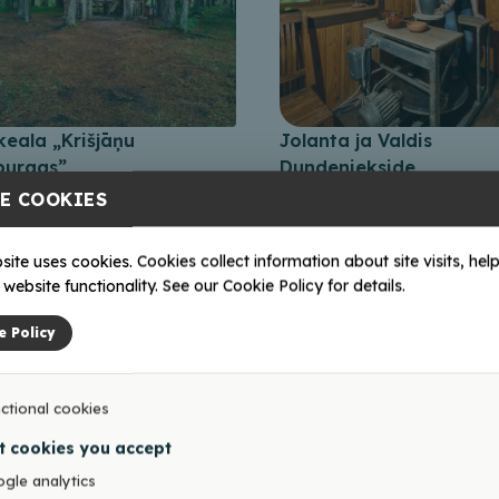
keala „Krišjāņu
Jolanta ja Valdis
burags”
Dundeniekside
keraamikatöötuba
E COOKIES
site uses cookies. Cookies collect information about site visits, help
website functionality. See our Cookie Policy for details.
e Policy
ctional cookies
t cookies you accept
gle analytics