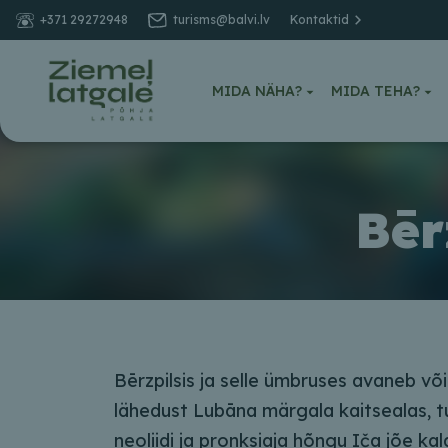
+371 29272948
turisms@balvi.lv
Kontaktid
MIDA NÄHA?
MIDA TEHA?
Bēr
Bērzpilsis ja selle ümbruses avaneb võ
lähedust Lubāna märgala kaitsealas, 
neoliidi ja pronksiaja hõngu Iča jõe ka