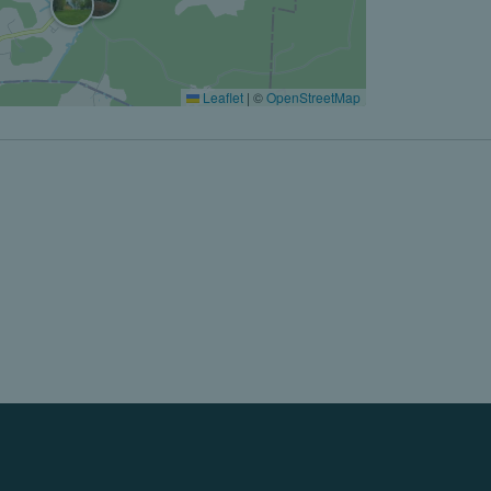
Leaflet
|
©
OpenStreetMap