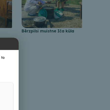
Bērzpilsi muistne Iča küla
 to