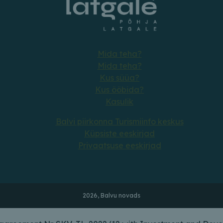
Mida teha?
Mida teha?
Kus süüa?
Kus ööbida?
Kasulik
Balvi piirkonna Turismiinfo keskus
Küpsiste eeskirjad
Privaatsuse eeskirjad
2026, Balvu novads