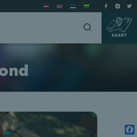
KAART
kond