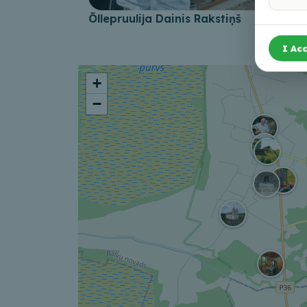
Õllepruulija Dainis Rakstiņš
I Acc
+
−