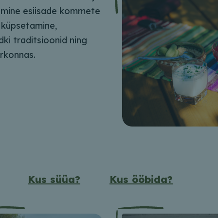
limine esiisade kommete
va küpsetamine,
ki traditsioonid ning
irkonnas.
Kus süüa?
Kus ööbida?