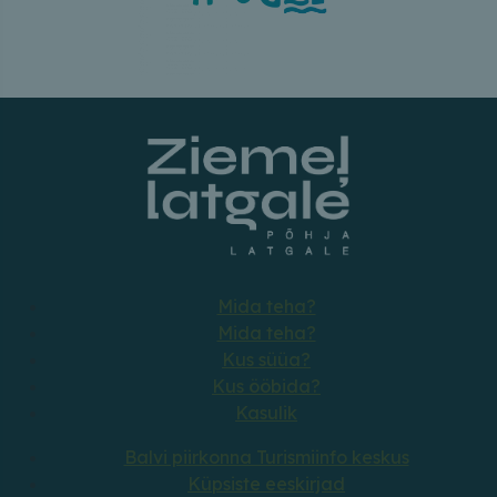
Mida teha?
Mida teha?
Kus süüa?
Kus ööbida?
Kasulik
Balvi piirkonna Turismiinfo keskus
Küpsiste eeskirjad