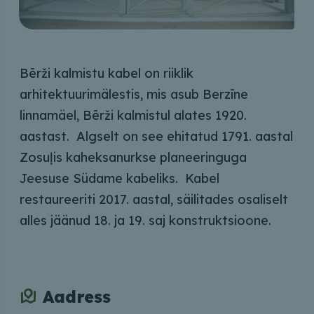
Bērži kalmistu kabel on riiklik
arhitektuurimälestis, mis asub Berzīne
linnamäel, Bērži kalmistul alates 1920.
aastast. Algselt on see ehitatud 1791. aastal
Zosuļis kaheksanurkse planeeringuga
Jeesuse Südame kabeliks. Kabel
restaureeriti 2017. aastal, säilitades osaliselt
alles jäänud 18. ja 19. saj konstruktsioone.
Aadress