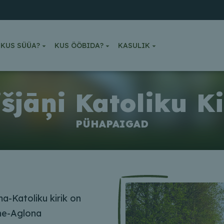
KUS SÜÜA?
KUS ÖÖBIDA?
KASULIK
išjāņi Katoliku Ki
PÜHAPAIGAD
a-Katoliku kirik on
ne-Aglona