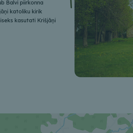
b Balvi piirkonna
āņi katoliku kirik
iseks kasutati Krišjāņi