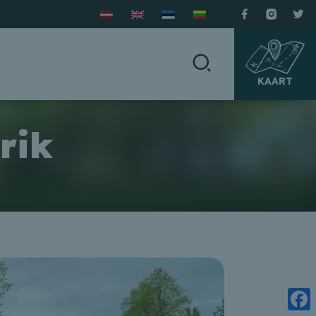
KAART
rik