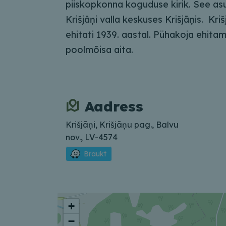
piiskopkonna koguduse kirik. See asu
Krišjāņi valla keskuses Krišjāņis. Krišj
ehitati 1939. aastal. Pühakoja ehitam
poolmõisa aita.
Aadress
Krišjāņi, Krišjāņu pag., Balvu
nov., LV-4574
Braukt
+
−