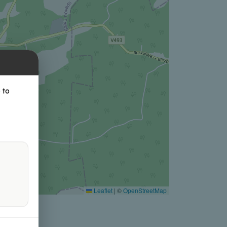
 to
Leaflet
|
©
OpenStreetMap