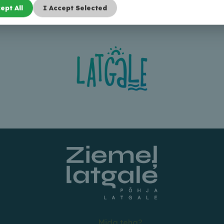
ept All
I Accept Selected
Mida teha?