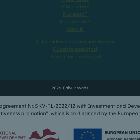
Mida teha?
Kus süüa?
Kus ööbida?
Kasulik
Balvi piirkonna Turismiinfo keskus
Küpsiste eeskirjad
Privaatsuse eeskirjad
2026, Balvu novads
n agreement Nr. SKV-TL-2022/12 with Investment and Deve
itiveness promotion", which is co-financed by the Europ