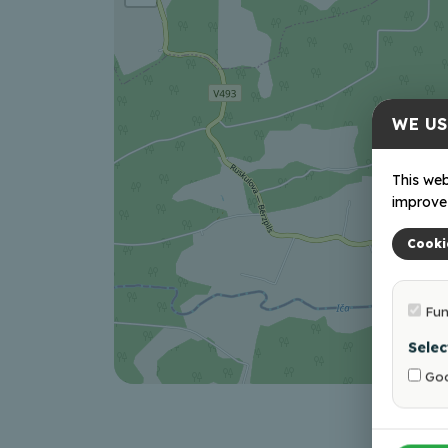
WE US
This web
improve 
Cooki
Fun
Selec
Goo