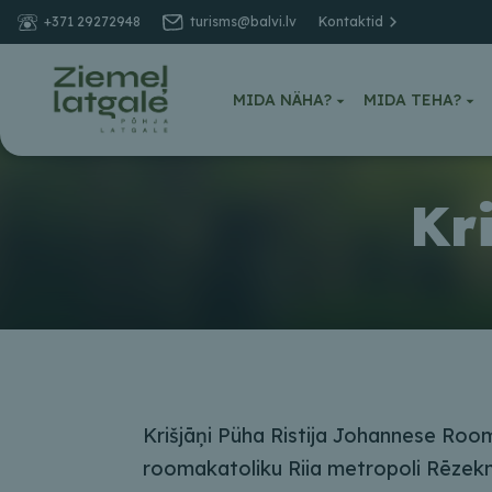
+371 29272948
turisms@balvi.lv
Kontaktid
MIDA NÄHA?
MIDA TEHA?
Kr
Krišjāņi Püha Ristija Johannese Room
roomakatoliku Riia metropoli Rēzek