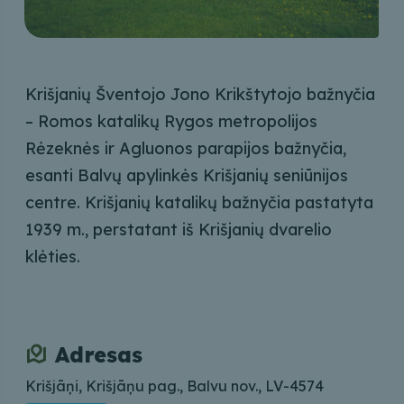
Krišjanių Šventojo Jono Krikštytojo bažnyčia
– Romos katalikų Rygos metropolijos
Rėzeknės ir Agluonos parapijos bažnyčia,
esanti Balvų apylinkės Krišjanių seniūnijos
centre. Krišjanių katalikų bažnyčia pastatyta
1939 m., perstatant iš Krišjanių dvarelio
klėties.
Adresas
Krišjāņi, Krišjāņu pag., Balvu nov., LV-4574