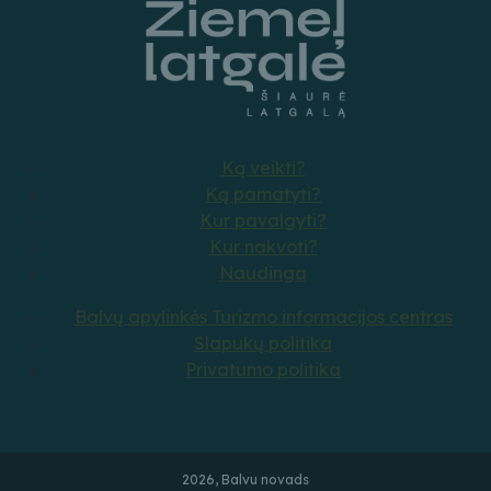
Ką veikti?
Ką pamatyti?
Kur pavalgyti?
Kur nakvoti?
Naudinga
Balvų apylinkės Turizmo informacijos centras
Slapukų politika
Privatumo politika
2026, Balvu novads