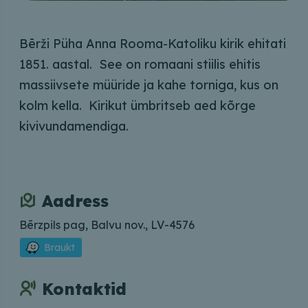
Bērži Püha Anna Rooma-Katoliku kirik ehitati
1851. aastal. See on romaani stiilis ehitis
massiivsete müüride ja kahe torniga, kus on
kolm kella. Kirikut ümbritseb aed kõrge
kivivundamendiga.
Aadress
Bērzpils pag, Balvu nov., LV-4576
Braukt
Kontaktid