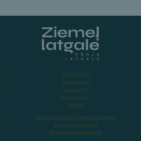
Mida teha?
Mida teha?
Kus süüa?
Kus ööbida?
Kasulik
Balvi piirkonna Turismiinfo keskus
Küpsiste eeskirjad
Privaatsuse eeskirjad