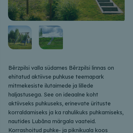
Bērzpilsi valla südames Bērzpilsi linnas on
ehitatud aktiivse puhkuse teemapark
mitmekesiste ilutaimede ja lillede
haljastusega. See on ideaalne koht
aktiivseks puhkuseks, erinevate ürituste
korraldamiseks ja ka rahulikuks puhkamiseks,
nautides Lubāna märgala vaateid.
Korrashoitud puhke- ja piknikuala koos