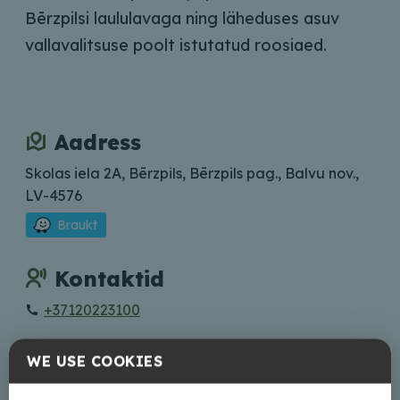
Bērzpilsi laululavaga ning läheduses asuv
vallavalitsuse poolt istutatud roosiaed.
Aadress
Skolas iela 2A, Bērzpils, Bērzpils pag., Balvu nov.,
LV-4576
Braukt
Kontaktid
+37120223100
WE USE COOKIES