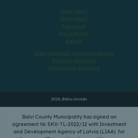
Mida teha?
Mida teha?
Kus süüa?
Kus ööbida?
Kasulik
Balvi piirkonna Turismiinfo keskus
Küpsiste eeskirjad
Privaatsuse eeskirjad
2026, Balvu novads
Balvi County Municipality has signed an
agreement Nr. SKV-TL-2022/12 with Investment
and Development Agency of Latvia (LIAA) for