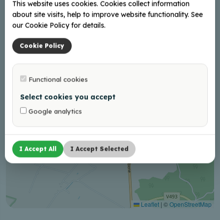
+
This website uses cookies. Cookies collect information
−
about site visits, help to improve website functionality. See
our Cookie Policy for details.
Cookie Policy
Functional cookies
Select cookies you accept
Google analytics
I Accept All
I Accept Selected
Leaflet
|
©
OpenStreetMap