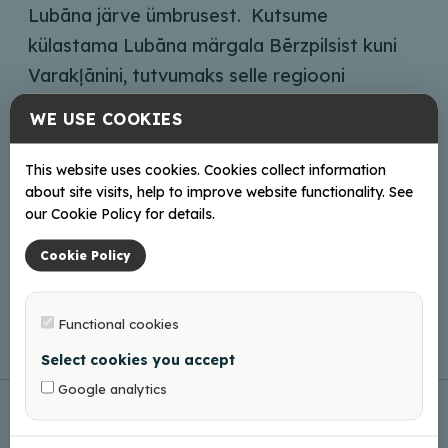
Lubāna järve ümbrusest. Kutsume
külastama Lubāna märgala Bērzpilsist kuni
Varakļānini, tutvumaks selle regiooni
kultuuriajalooliste ja loodusväärtustega.
WE USE COOKIES
This website uses cookies. Cookies collect information
about site visits, help to improve website functionality. See
Kontaktid
our Cookie Policy for details.
turisms@balvi.lv
Cookie Policy
+37129272948
Functional cookies
Select cookies you accept
Google analytics