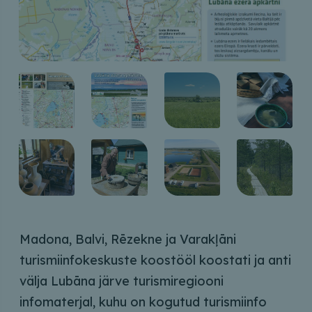
Madona, Balvi, Rēzekne ja Varakļāni
turismiinfokeskuste koostööl koostati ja anti
välja Lubāna järve turismiregiooni
infomaterjal, kuhu on kogutud turismiinfo