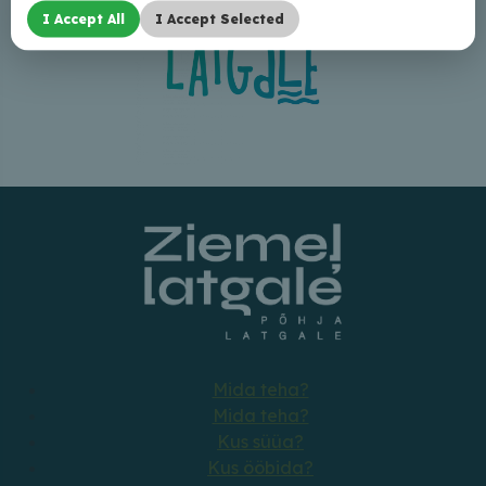
I Accept All
I Accept Selected
Mida teha?
Mida teha?
Kus süüa?
Kus ööbida?