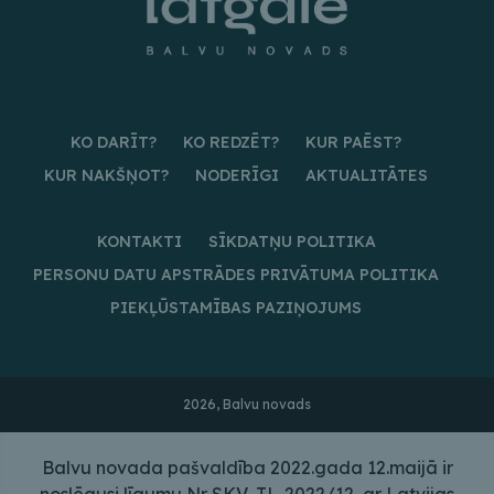
KO DARĪT?
KO REDZĒT?
KUR PAĒST?
KUR NAKŠŅOT?
NODERĪGI
AKTUALITĀTES
KONTAKTI
SĪKDATŅU POLITIKA
PERSONU DATU APSTRĀDES PRIVĀTUMA POLITIKA
PIEKĻŪSTAMĪBAS PAZIŅOJUMS
2026, Balvu novads
Balvu novada pašvaldība 2022.gada 12.maijā ir
noslēgusi līgumu Nr SKV-TL-2022/12 ar Latvijas