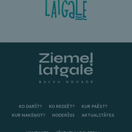
KO DARĪT?
KO REDZĒT?
KUR PAĒST?
KUR NAKŠŅOT?
NODERĪGI
AKTUALITĀTES