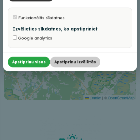
Funkcionālās sīkdatnes
Izvēlieties sīkdatnes, ko apstipriniet
Google analytics
Apstiprinu visas
Apstiprinu izvēlētās
Leaflet
|
©
OpenStreetMap