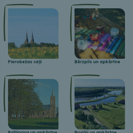
Pierobežas ceļš
Bērzpils un apkārtne
Baltinava un apkārtne
Rugāji un apkārtne