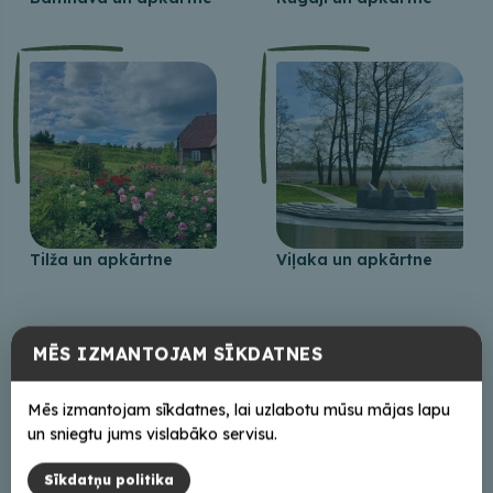
Tilža un apkārtne
Viļaka un apkārtne
MĒS IZMANTOJAM SĪKDATNES
+
Mēs izmantojam sīkdatnes, lai uzlabotu mūsu mājas lapu
−
un sniegtu jums vislabāko servisu.
Sīkdatņu politika