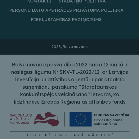
KONTAKTI
SĪKDATŅU POLITIKA
PERSONU DATU APSTRĀDES PRIVĀTUMA POLITIKA
PIEKĻŪSTAMĪBAS PAZIŅOJUMS
2026, Balvu novads
Balvu novada pašvaldība 2022.gada 12.maijā ir
noslēgusi līgumu Nr SKV-TL-2022/12 ar Latvijas
Investīciju un attīstības aģentūru par atbalsta
saņemšanu pasākuma “Starptautiskās
konkurētspējas veicināšana” ietvaros, ko
līdzfinansē Eiropas Reģionālās attīstības fonds