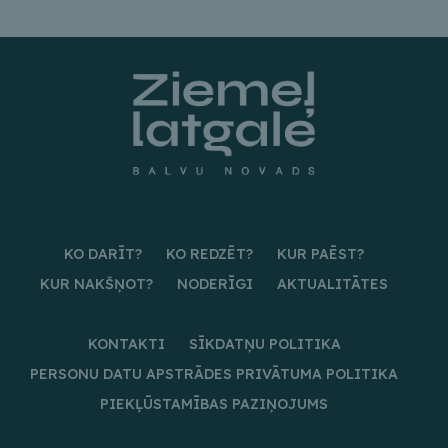
KO DARĪT?
KO REDZĒT?
KUR PAĒST?
KUR NAKŠŅOT?
NODERĪGI
AKTUALITĀTES
KONTAKTI
SĪKDATŅU POLITIKA
PERSONU DATU APSTRĀDES PRIVĀTUMA POLITIKA
PIEKĻŪSTAMĪBAS PAZIŅOJUMS