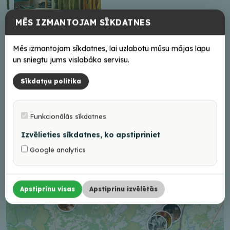
MĒS IZMANTOJAM SĪKDATNES
Aušanas darbnīca
Mēs izmantojam sīkdatnes, lai uzlabotu mūsu mājas lapu
Baltinavā
un sniegtu jums vislabāko servisu.
←
1
2
Sīkdatņu politika
Funkcionālās sīkdatnes
+
Izvēlieties sīkdatnes, ko apstipriniet
−
Google analytics
Apstiprinu visas
Apstiprinu izvēlētās