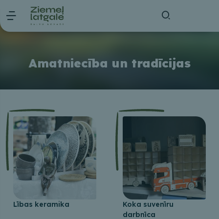
Amatniecība un tradīcijas
Lības keramika
Koka suvenīru
darbnīca