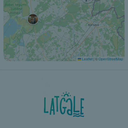
Leaflet
|
©
OpenStreetMap