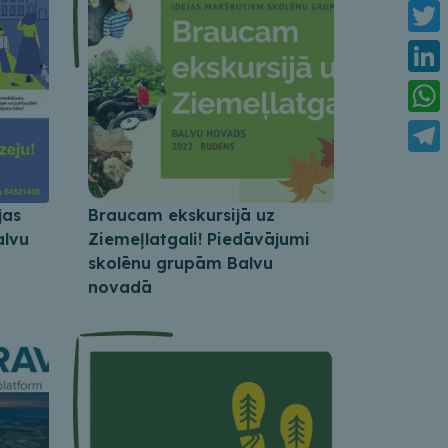
Face
Twitt
Link
What
Tele
jas
Braucam ekskursijā uz
alvu
Ziemeļlatgali! Piedāvājumi
skolēnu grupām Balvu
novadā