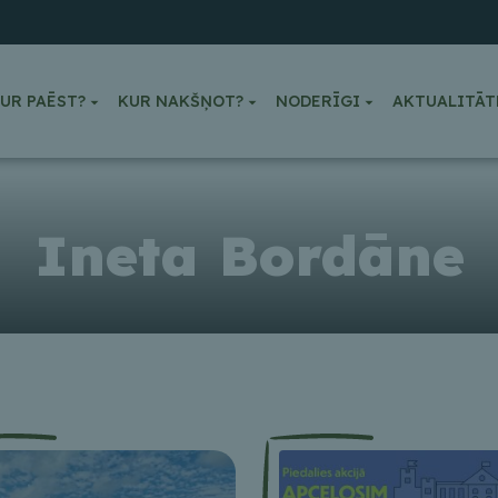
UR PAĒST?
KUR NAKŠŅOT?
NODERĪGI
AKTUALITĀT
Ineta Bordāne