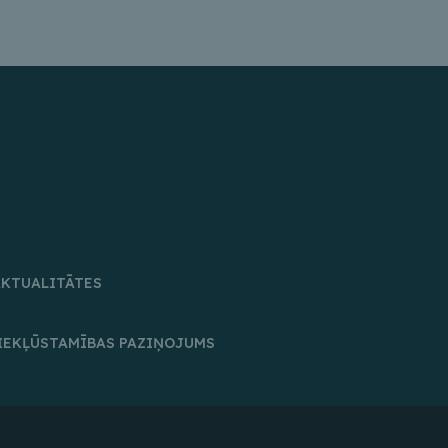
AKTUALITĀTES
IEKĻŪSTAMĪBAS PAZIŅOJUMS