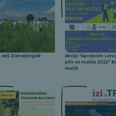
 ceļš Ziemeļlatgalē
Akcija “Apceļosim Latvi
pilis un muižas 2022” B
muižā