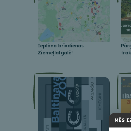
Ieplāno brīvdienas
Pār
Ziemeļlatgalē!
tra
MĒS I