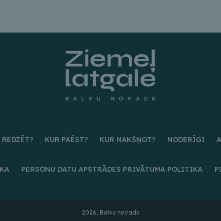
 REDZĒT?
KUR PAĒST?
KUR NAKŠŅOT?
NODERĪGI
IKA
PERSONU DATU APSTRĀDES PRIVĀTUMA POLITIKA
P
2026, Balvu novads