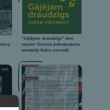
“Gājējam draudzīgs” zīmi
inavu
saņem tūrisma pakalpojumu
sniedzēji Balvu novadā