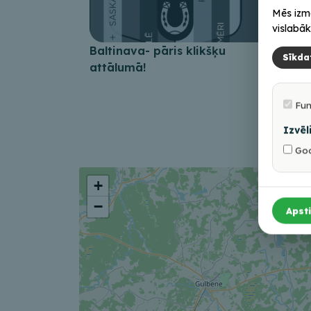
Mēs izm
vislabāk
Baltinava- pāris klikšķu
Ies
Sīkda
attālumā!
mei
ker
Fun
Izvēl
Goo
+
−
Apsti