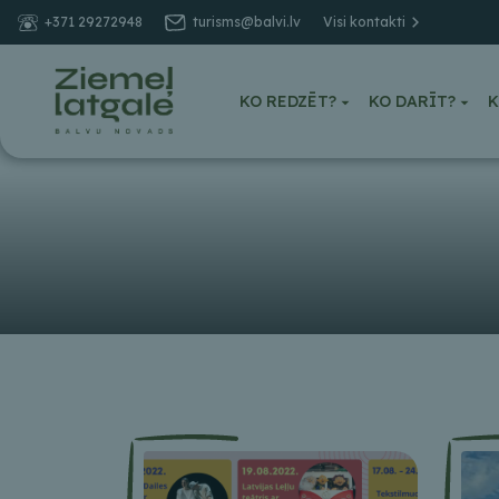
+371 29272948
turisms@balvi.lv
Visi kontakti
KO REDZĒT?
KO DARĪT?
K