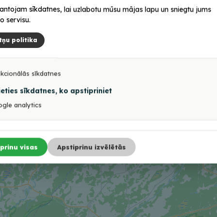
antojam sīkdatnes, lai uzlabotu mūsu mājas lapu un sniegtu jums
o servisu.
pēja apmeklēt
3.novembrī Balvu Nova
tņu politika
starklases “Lības
muzejā tiks atklātas di
amika”
izstādes
kcionālās sīkdatnes
1
2
3
…
16
→
ieties sīkdatnes, ko apstipriniet
gle analytics
prinu visas
Apstiprinu izvēlētās