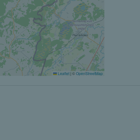
Leaflet
|
©
OpenStreetMap