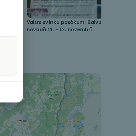
da
Valsts svētku pasākumi Balvu
vas
novadā 11. – 12. novembrī