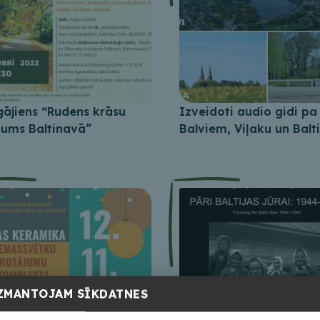
gājiens “Rudens krāsu
Izveidoti audio gidi pa
kums Baltinavā”
Balviem, Viļaku un Balt
ZMANTOJAM SĪKDATNES