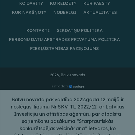
KO DARĪT?
KO REDZĒT?
KUR PAĒST?
KUR NAKŠŅOT?
NODERĪGI
AKTUALITĀTES
KONTAKTI
SĪKDATŅU POLITIKA
PERSONU DATU APSTRĀDES PRIVĀTUMA POLITIKA
PIEKĻŪSTAMĪBAS PAZIŅOJUMS
2026, Balvu novads
izstrādāts
Balvu novada pašvaldība 2022.gada 12.maijā ir
noslēgusi līgumu Nr SKV-TL-2022/12 ar Latvijas
Investīciju un attīstības aģentūru par atbalsta
saņemšanu pasākuma “Starptautiskās
konkurētspējas veicināšana” ietvaros, ko