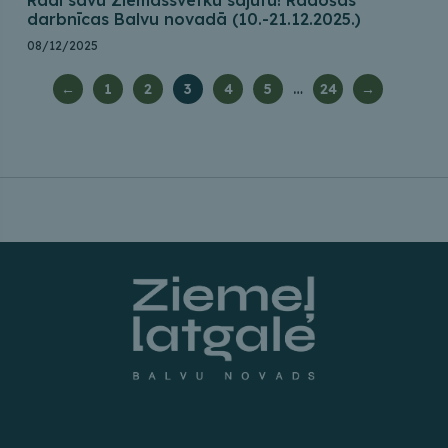
Radi savu Ziemassvētku sajūtu! Radošās
darbnīcas Balvu novadā (10.-21.12.2025.)
08/12/2025
…
←
1
2
3
4
5
24
→