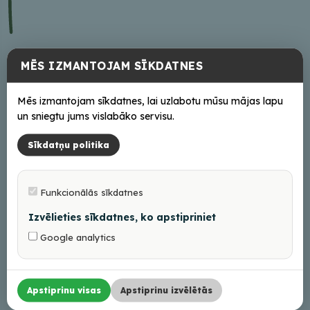
MĒS IZMANTOJAM SĪKDATNES
Mēs izmantojam sīkdatnes, lai uzlabotu mūsu mājas lapu
un sniegtu jums vislabāko servisu.
Sīkdatņu politika
Kultūras pasākumi februārī Balvu novadā
Funkcionālās sīkdatnes
27/01/2026
Izvēlieties sīkdatnes, ko apstipriniet
Google analytics
Apstiprinu visas
Apstiprinu izvēlētās