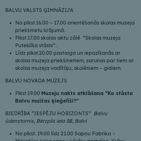
BALVU VALSTS ĢIMNĀZIJA
No plkst.16.00 – 17.00 orientēšanās skolas muzeja
priekšmetu krājumā.
Plkst.17.00 skolas aktu zālē “Skolas muzeja
Puteklīša stāsts”.
Līdz plkst.20.00 pastaiga un iepazīšanās ar
skolas muzeja priekšmetiem, sarunas par tiem ar
skolas muzeja vadītāju, skolēniem – gidiem.
BALVU NOVADA MUZEJS
Plkst.19.00
Muzeju nakts atklāšana “Ko stāsta
Balvu muižas ķieģelīši?”
BIEDRĪBA “IESPĒJU HORIZONTS”
Balvu
ūdenstornis, Bērzpils iela 3B, Balvi
No plkst. 19.00 līdz 21.00 Sapņu Fabrika –
Miniatūro koka sapņu ķērāju darbnīca. Krāsu