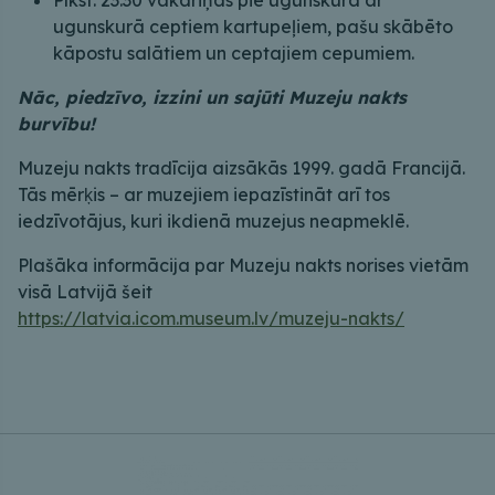
ugunskurā ceptiem kartupeļiem, pašu skābēto
kāpostu salātiem un ceptajiem cepumiem.
Nāc, piedzīvo, izzini un sajūti Muzeju nakts
burvību!
Muzeju nakts tradīcija aizsākās 1999. gadā Francijā.
Tās mērķis – ar muzejiem iepazīstināt arī tos
iedzīvotājus, kuri ikdienā muzejus neapmeklē.
Plašāka informācija par Muzeju nakts norises vietām
visā Latvijā šeit
https://latvia.icom.museum.lv/muzeju-nakts/