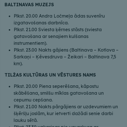
BALTINAVAS MUZEJS
Plkst. 20.00 Andra Ločmeļa ādas suvenīru
izgatavošanas darbnīca.
Plkst. 21.00 Sviesta ķērnes stāsts (sviesta
gatavošana ar senajiem kulšanas
instrumentiem).
Plkst. 23.00 Nakts gājiens (Baltinava – Kotlova –
Sarkaņi – Ķēvesdruva – Žeikari – Baltinava 7,5
km).
TILŽAS KULTŪRAS UN VĒSTURES NAMS
Plkst. 20.00 Piena seperēšana, kāpostu
skābēšana, smilšu mīklas gatavošana un
cepumu cepšana.
Plkst. 21.00 Nakts pārgājiens ar uzdevumiem un
šķēršļu joslām, kur ietverti dažādi senie darbi
lauku sētā.
Plkst. 23.30 vakariņas pie ugunskura ar