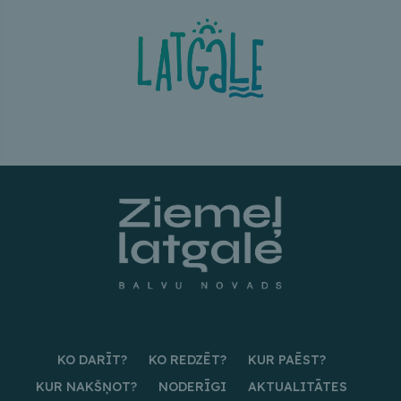
KO DARĪT?
KO REDZĒT?
KUR PAĒST?
KUR NAKŠŅOT?
NODERĪGI
AKTUALITĀTES