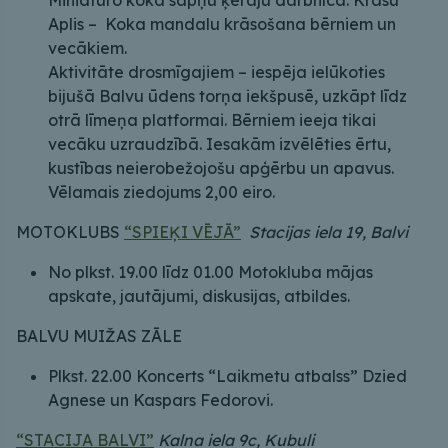
Aplis – Koka mandalu krāsošana bērniem un
vecākiem.
Aktivitāte drosmīgajiem – iespēja ielūkoties
bijušā Balvu ūdens torņa iekšpusē, uzkāpt līdz
otrā līmeņa platformai. Bērniem ieeja tikai
vecāku uzraudzībā. Iesakām izvēlēties ērtu,
kustības neierobežojošu apģērbu un apavus.
Vēlamais ziedojums 2,00 eiro.
MOTOKLUBS
“SPIEĶI VĒJĀ”
Stacijas iela 19, Balvi
No plkst. 19.00 līdz 01.00 Motokluba mājas
apskate, jautājumi, diskusijas, atbildes.
BALVU MUIŽAS ZĀLE
Plkst. 22.00 Koncerts “Laikmetu atbalss” Dzied
Agnese un Kaspars Fedorovi.
“STACIJA BALVI”
Kalna iela 9c, Kubuli