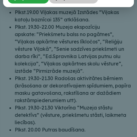
Plkst.19.00 Viļakas muzejā Izstādes “Viļakas
katoļu baznīcai 135” atklāšana.
Plkst. 19.30-22.00 Muzeja ekspozīciju
apskate: “Priekšmetu balss no pagātnes”,
“Viļakas apkārtne vēstures līkločos”, “Reliģiju
vēsture Viļakā”, “Senie sadzīves priekšmeti un
darba rīki”, “Ed.Spravnika Latvijas putnu olu
kolekcija”, “Viļakas apkārtnes skolu vēsture”,
izstāde “Pirmizrāde muzejā”.
Plkst. 19.30-21.30 Radošas aktivitātes bērniem
(krāsošana ar dekoratīvajiem spīdumiem, papīra
masku gatavošana, rakstīšana ar dažādiem
rakstāmpiederumiem utt).
Plkst. 19.30-21.30 Viktorīna “Muzeja stāstu
detektīvs” (vēsture, priekšmetu stāsti, laikmeta
liecības).
Plkst. 20.00 Putras baudīšana.