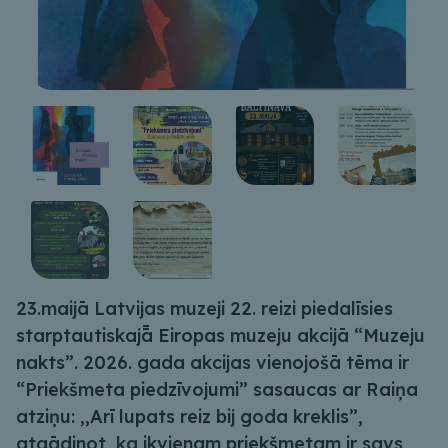
23.maijā Latvijas muzeji 22. reizi piedalīsies
starptautiskajā̄ Eiropas muzeju akcijā “Muzeju
nakts”. 2026. gada akcijas vienojošā tēma ir
“Priekšmeta piedzīvojumi” sasaucas ar Raiņa
atziņu: ,,Arī lupats reiz bij goda kreklis”,
atgādinot, ka ikvienam priekšmetam ir savs