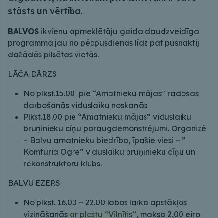
stāsts un vērtība.
BALVOS
ikvienu apmeklētāju gaida daudzveidīga
programma jau no pēcpusdienas līdz pat pusnaktij
dažādās pilsētas vietās.
LĀČA DĀRZS
No plkst.15.00 pie “Amatnieku mājas” radošas
darbošanās viduslaiku noskaņās
Plkst.18.00 pie “Amatnieku mājas” viduslaiku
bruņinieku cīņu paraugdemonstrējumi. Organizē
– Balvu amatnieku biedrība, īpašie viesi – ”
Komturia Ogre” viduslaiku bruņinieku cīņu un
rekonstruktoru klubs.
BALVU EZERS
No plkst. 16.00 – 22.00 labos laika apstākļos
vizināšanās
ar plostu ‘’Vilnītis’’
, maksa 2,00 eiro