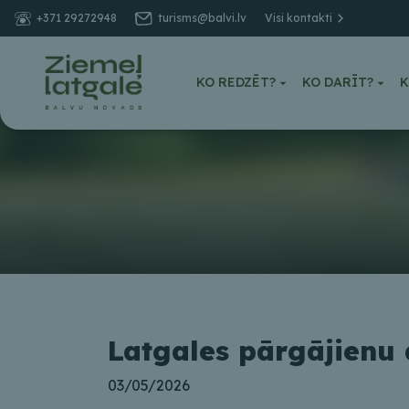
+371 29272948
turisms@balvi.lv
Visi kontakti
KO REDZĒT?
KO DARĪT?
K
Latgales pārgājienu 
03/05/2026