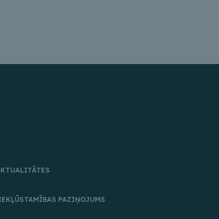
AKTUALITĀTES
IEKĻŪSTAMĪBAS PAZIŅOJUMS