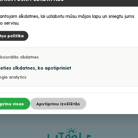
pusdienas visiem
mežniecības muzejā.
antojam sīkdatnes, lai uzlabotu mūsu mājas lapu un sniegtu jums
zpildot anketu
:
o servisu.
Dalībnieku skaits ierobežots!
tņu politika
ai rakstot uz turisms@balvi.lv
un fizisko sagatavotību dalībai pārgājienā. Līdzi ņemiet 
kcionālās sīkdatnes
anai dabā!
ieties sīkdatnes, ko apstipriniet
tātes vajadzībām.
gle analytics
prinu visas
Apstiprinu izvēlētās