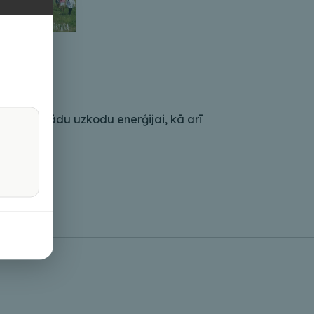
ūdeni un kādu uzkodu enerģijai, kā arī