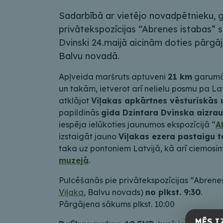
Sadarbībā ar vietējo novadpētnieku, g
privātekspozīcijas “Abrenes istabas” 
Dvinski 24.maijā aicinām doties pārgāj
Balvu novadā.
Apļveida maršruts aptuveni
21 km
garumā 
un takām, ietverot arī nelielu posmu pa L
atklājot
Viļakas apkārtnes vēsturiskās 
papildinās
gida Dzintara Dvinska aizrauj
iespēja ielūkoties jaunumos ekspozīcijā “
A
izstaigāt jauno
Viļakas ezera pastaigu 
taka uz pontoniem Latvijā, kā arī ciemosi
muzejā
.
Pulcēšanās pie privātekspozīcijas “Abrenes
Viļaka
, Balvu novads)
no plkst. 9:30
.
Pārgājena sākums plkst. 10:00
MĒS I