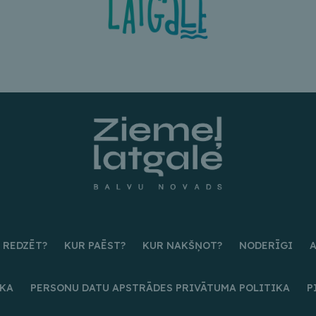
 REDZĒT?
KUR PAĒST?
KUR NAKŠŅOT?
NODERĪGI
IKA
PERSONU DATU APSTRĀDES PRIVĀTUMA POLITIKA
P