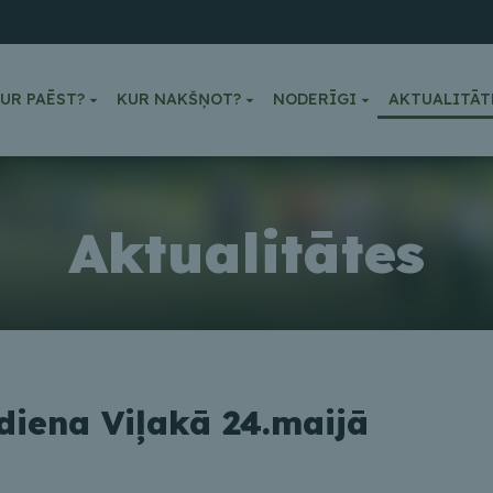
UR PAĒST?
KUR NAKŠŅOT?
NODERĪGI
AKTUALITĀT
Aktualitātes
diena Viļakā 24.maijā