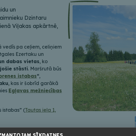
idu un
saimnieku Dzintaru
ienā Viļakas apkārtnē,
vedīs pa ceļiem, celiņiem
atgales Ezertaku un
un dabas vietas
, ko
ošie stāsti
. Maršrutā būs
brenes istabas
“
,
taku
, kas ir šobrīd garākā
mies
Egļavas mežniecības
 istabas” (
Tautas iela 1,
ZMANTOJAM SĪKDATNES