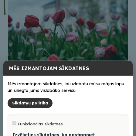
MĒS IZMANTOJAM SĪKDATNES
Kultūras pasākumi un norises maijā Balvu
Mēs izmantojam sīkdatnes, lai uzlabotu mūsu mājas lapu
novadā
un sniegtu jums vislabāko servisu.
29/04/2026
Sīkdatņu politika
Funkcionālās sīkdatnes
Izvēlieties sīkdatnes, ko apstipriniet