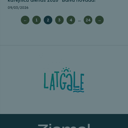
kafejnīcu dienas 2026” Balvu novadā!
09/03/2026
…
←
1
2
3
4
24
→