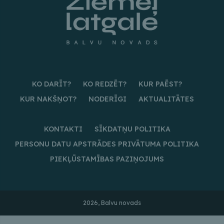
KO DARĪT?
KO REDZĒT?
KUR PAĒST?
KUR NAKŠŅOT?
NODERĪGI
AKTUALITĀTES
KONTAKTI
SĪKDATŅU POLITIKA
PERSONU DATU APSTRĀDES PRIVĀTUMA POLITIKA
PIEKĻŪSTAMĪBAS PAZIŅOJUMS
2026, Balvu novads