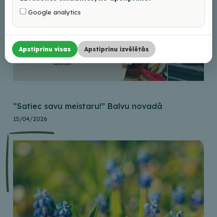
Google analytics
Apstiprinu visas
Apstiprinu izvēlētās
“Satiec savu meistaru!” Balvu novadā
15/04/2026