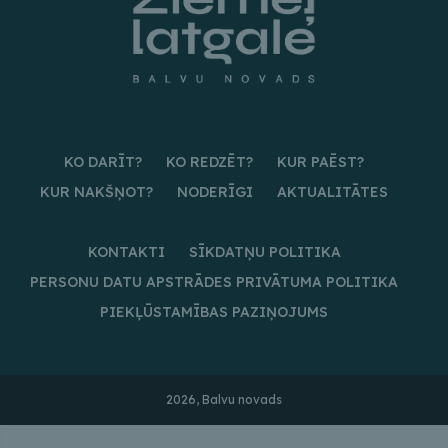
KO DARĪT?
KO REDZĒT?
KUR PAĒST?
KUR NAKŠŅOT?
NODERĪGI
AKTUALITĀTES
KONTAKTI
SĪKDATŅU POLITIKA
PERSONU DATU APSTRĀDES PRIVĀTUMA POLITIKA
PIEKĻŪSTAMĪBAS PAZIŅOJUMS
2026, Balvu novads