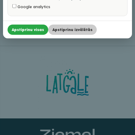
Google analytics
mērķprogrammas “Latviešu vēsturisko zemju
attīstības programma” finansiālu atbalstu
Apstiprinu visas
Apstiprinu izvēlētās