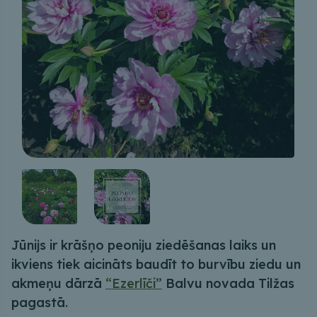
Jūnijs ir krāšņo peoniju ziedēšanas laiks un
ikviens tiek aicināts baudīt to burvību ziedu un
akmeņu dārzā
“Ezerlīči”
Balvu novada Tilžas
pagastā.