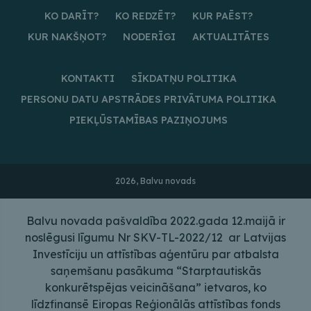
KO DARĪT?
KO REDZĒT?
KUR PAĒST?
KUR NAKŠŅOT?
NODERĪGI
AKTUALITĀTES
KONTAKTI
SĪKDATŅU POLITIKA
PERSONU DATU APSTRĀDES PRIVĀTUMA POLITIKA
PIEKĻŪSTAMĪBAS PAZIŅOJUMS
2026, Balvu novads
Balvu novada pašvaldība 2022.gada 12.maijā ir
noslēgusi līgumu Nr SKV-TL-2022/12 ar Latvijas
Investīciju un attīstības aģentūru par atbalsta
saņemšanu pasākuma “Starptautiskās
konkurētspējas veicināšana” ietvaros, ko
līdzfinansē Eiropas Reģionālās attīstības fonds