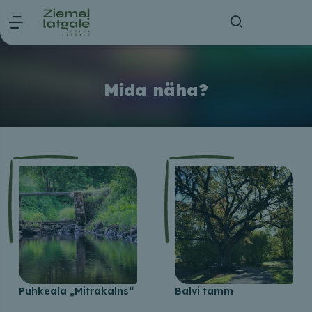
Mida näha?
Puhkeala „Mitrakalns“
Balvi tamm