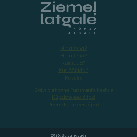
Mida teha?
Mida teha?
Kus süüa?
Kus ööbida?
Kasulik
Balvi piirkonna Turismiinfo keskus
Küpsiste eeskirjad
Privaatsuse eeskirjad
2026, Balvu novads