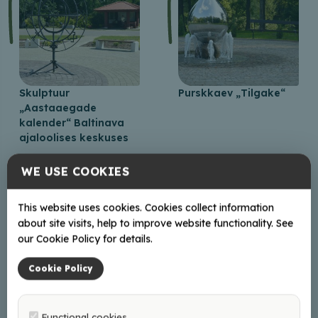
Skulptuur
Purskkaev „Tilgake“
„Aastaaegade
kalender“ Baltinava
ajaloolises keskuses
WE USE COOKIES
Krahvinna sild ja
This website uses cookies. Cookies collect information
Armastuse puu
about site visits, help to improve website functionality. See
our Cookie Policy for details.
Cookie Policy
„Õhk“ – maailma
Functional cookies