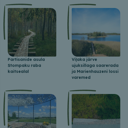
Partisanide asula
Viļaka järve
Stompaku raba
ujuksillaga saarerada
kaitsealal
ja Marienhauzeni lossi
varemed