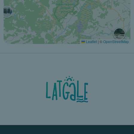
Leaflet
|
©
OpenStreetMap