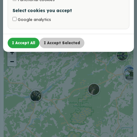
suurim tuulekellade
ansambel
Select cookies you accept
Google analytics
…
←
1
2
3
4
8
→
I Accept All
I Accept Selected
+
−