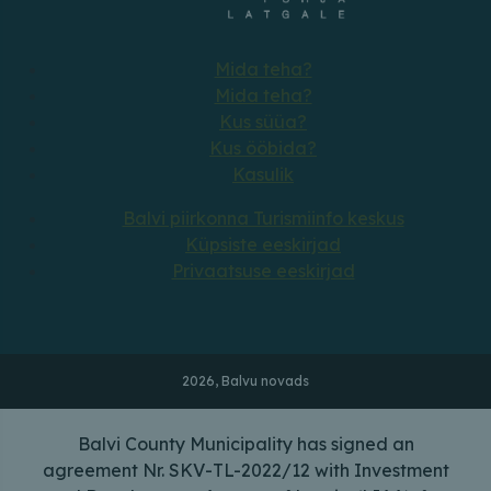
Mida teha?
Mida teha?
Kus süüa?
Kus ööbida?
Kasulik
Balvi piirkonna Turismiinfo keskus
Küpsiste eeskirjad
Privaatsuse eeskirjad
2026, Balvu novads
Balvi County Municipality has signed an
agreement Nr. SKV-TL-2022/12 with Investment