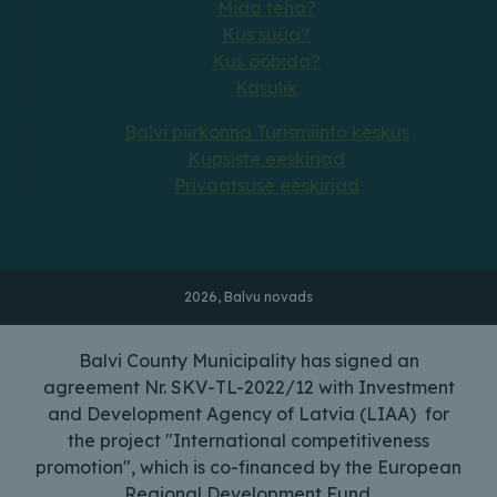
Mida teha?
Kus süüa?
Kus ööbida?
Kasulik
Balvi piirkonna Turismiinfo keskus
Küpsiste eeskirjad
Privaatsuse eeskirjad
2026, Balvu novads
Balvi County Municipality has signed an
agreement Nr. SKV-TL-2022/12 with Investment
and Development Agency of Latvia (LIAA) for
the project "International competitiveness
promotion", which is co-financed by the European
Regional Development Fund.