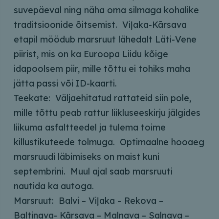
suvepäeval ning näha oma silmaga kohalike
traditsioonide õitsemist. Viļaka-Kārsava
etapil möödub marsruut lähedalt Läti-Vene
piirist, mis on ka Euroopa Liidu kõige
idapoolsem piir, mille tõttu ei tohiks maha
jätta passi või ID-kaarti.
Teekate: Väljaehitatud rattateid siin pole,
mille tõttu peab rattur liikluseeskirju jälgides
liikuma asfaltteedel ja tulema toime
killustikuteede tolmuga. Optimaalne hooaeg
marsruudi läbimiseks on maist kuni
septembrini. Muul ajal saab marsruuti
nautida ka autoga.
Marsruut: Balvi – Viļaka – Rekova –
Baltinava- Kārsava – Malnava – Salnava –