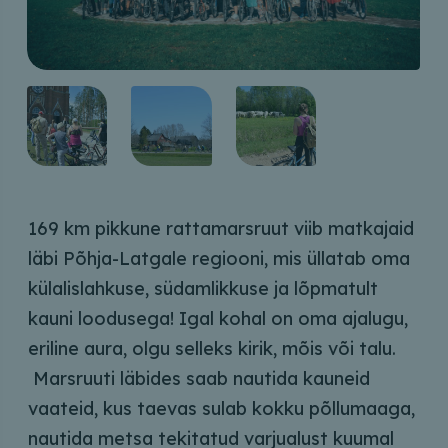
169 km pikkune rattamarsruut viib matkajaid
läbi Põhja-Latgale regiooni, mis üllatab oma
külalislahkuse, südamlikkuse ja lõpmatult
kauni loodusega! Igal kohal on oma ajalugu,
eriline aura, olgu selleks kirik, mõis või talu.
Marsruuti läbides saab nautida kauneid
vaateid, kus taevas sulab kokku põllumaaga,
nautida metsa tekitatud varjualust kuumal