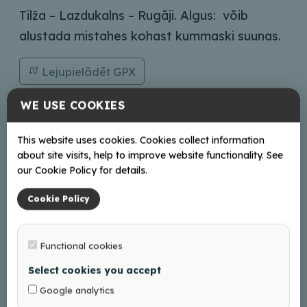
Tilža – Lazdukalns – Rugāji. Algus: võib
alustada mistahes kohast kummaski suunas.
Lejupielādēt GPX
WE USE COOKIES
Kontaktid
This website uses cookies. Cookies collect information
about site visits, help to improve website functionality. See
turisms@balvi.lv
our Cookie Policy for details.
+37128686600;29272948
Cookie Policy
Functional cookies
+
Select cookies you accept
−
Google analytics