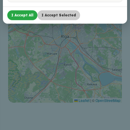
I Accept All
I Accept Selected
Leaflet
|
©
OpenStreetMap