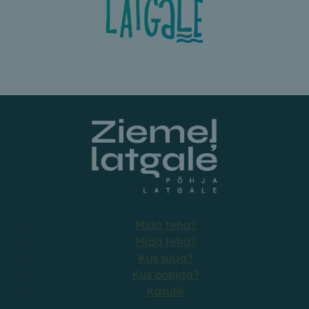
Mida teha?
Mida teha?
Kus süüa?
Kus ööbida?
Kasulik