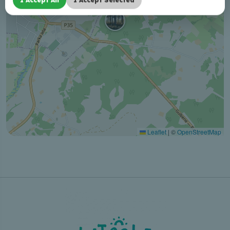
Leaflet
|
©
OpenStreetMap