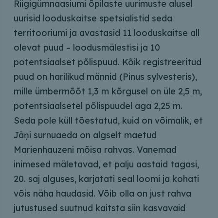
Riigigümnaasiumi õpilaste uurimuste alusel
uurisid looduskaitse spetsialistid seda
territooriumi ja avastasid 11 looduskaitse all
olevat puud – loodusmälestisi ja 10
potentsiaalset põlispuud. Kõik registreeritud
puud on harilikud männid (Pinus sylvesteris),
mille ümbermõõt 1,3 m kõrgusel on üle 2,5 m,
potentsiaalsetel põlispuudel aga 2,25 m.
Seda pole küll tõestatud, kuid on võimalik, et
Jāņi surnuaeda on algselt maetud
Marienhauzeni mõisa rahvas. Vanemad
inimesed mäletavad, et palju aastaid tagasi,
20. saj alguses, karjatati seal loomi ja kohati
võis näha haudasid. Võib olla on just rahva
jutustused suutnud kaitsta siin kasvavaid