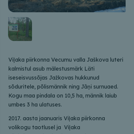
Viļaka piirkonna Vecumu valla Jaškova luteri
kalmistul asub mälestusmärk Läti
iseseisvussõjas Jažkovas hukkunud
sõduritele, põlismännik ning Jāņi surnuaed.
Kogu maa pindala on 10,5 ha, männik laiub
umbes 3 ha ulatuses.
2017. aasta jaanuaris Viļaka piirkonna
volikogu taotlusel ja Viļaka