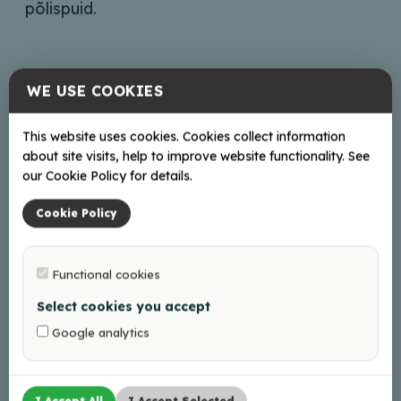
põlispuid.
WE USE COOKIES
Aadress
Kraukļi, Vecumu pag., Balvu nov., LV-4583
This website uses cookies. Cookies collect information
about site visits, help to improve website functionality. See
Braukt
our Cookie Policy for details.
Cookie Policy
+
Functional cookies
−
Select cookies you accept
Google analytics
I Accept All
I Accept Selected