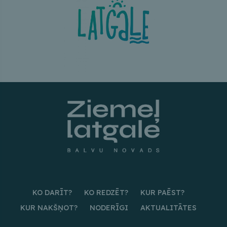
KO DARĪT?
KO REDZĒT?
KUR PAĒST?
KUR NAKŠŅOT?
NODERĪGI
AKTUALITĀTES