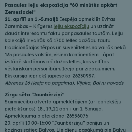
Pasaules leļļu ekspozīcija “60 minūtēs apkārt
Zemeslodei”
21. aprīlī un 1.-5.maijā
Iespēja apmeklēt Evitas
Zarembas – Krīgeres
leļļu ekspozīciju
un uzzināt
daudz interesantu faktu par pasaules tautām. Leļļu
kolekcijā ir vairāk kā 1700 lelles dažādu tautu
tradicionālajos tērpos un suvenīrlelles no vairāk nekā
135 pasaules valstīm, visiem kontinentiem. Tāpat
izstādē skatāmas arī dažas lelles, kas veltītas
vēsturiskām personībām. Ieeja par ziedojumiem.
Ekskursija iepriekš jāpiesaka: 26230987.
Abrenes 26 (ieeja no pagalma), Viļaka, Balvu novads
Zirgu sēta “Jaunbērziņi”
Saimniecība atvērta apmeklētājiem (ar iepriekšēju
pieteikšanos): 18., 19.,21 aprīlī un 1.-5.maijā.
Apmeklējuma pieteikšana: 26556076
20. aprīlī 10:00-16:00 “Jaunbērziņu” ponijus un
kaziņas satiec Balvos, Lieldienu pasākumā pie Balvu