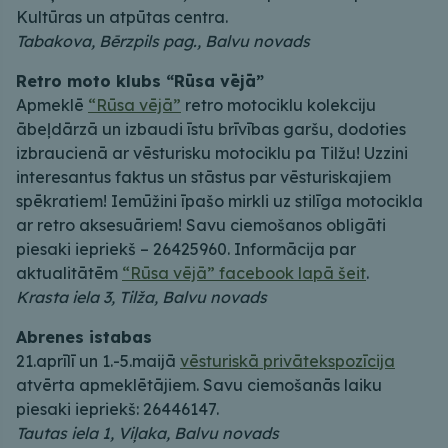
Kultūras un atpūtas centra.
Tabakova, Bērzpils pag., Balvu novads
Retro moto klubs “Rūsa vējā”
Apmeklē
“Rūsa vējā”
retro motociklu kolekciju
ābeļdārzā un izbaudi īstu brīvības garšu, dodoties
izbraucienā ar vēsturisku motociklu pa Tilžu! Uzzini
interesantus faktus un stāstus par vēsturiskajiem
spēkratiem! Iemūžini īpašo mirkli uz stilīga motocikla
ar retro aksesuāriem! Savu ciemošanos obligāti
piesaki iepriekš – 26425960. Informācija par
aktualitātēm
“Rūsa vējā” facebook lapā šeit
.
Krasta iela 3, Tilža, Balvu novads
Abrenes istabas
21.aprīlī un 1.-5.maijā
vēsturiskā privātekspozīcija
atvērta apmeklētājiem. Savu ciemošanās laiku
piesaki iepriekš: 26446147.
Tautas iela 1, Viļaka, Balvu novads