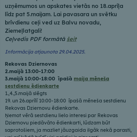
uzņēmumos un apskates vietās no 18.aprīļa
līdz pat 5.maijam. Lai pavasara un svētku
brīvdienu ceļi ved uz Balvu novadu,
Ziemeļlatgali!
Ceļvedis PDF formātā
šeit
Informācija atjaunota 29.04.2025.
Rekovas Dziernovas
2.maijā 13:00-17:00
3.maijā 10:00-18:00 īpašā
maija mēneša
sestdienu ēdienkarte
1.,4.,5.maijā slēgts
19. un 26.aprīlī 10:00-18:00 īpašā mēneša sestdienu
Rekovas Dziernovu ēdienkarte.
Ņemot vērā sestdienu lielo interesi par Rekovas
Dziernovu piedāvāto ēdienkarti, lūdzam būt
saprotošiem, ja mazliet jāuzgaida ilgāk nekā parasti,