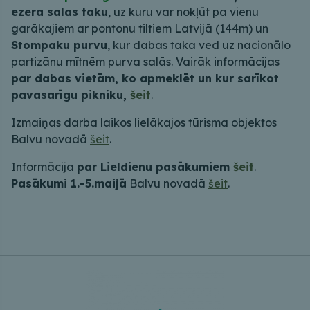
ezera salas taku
, uz kuru var nokļūt pa vienu
garākajiem ar pontonu tiltiem Latvijā (144m) un
Stompaku purvu
, kur dabas taka ved uz nacionālo
partizānu mītnēm purva salās. Vairāk informācijas
par dabas vietām, ko apmeklēt un kur sarīkot
pavasarīgu pikniku,
šeit
.
Izmaiņas darba laikos lielākajos tūrisma objektos
Balvu novadā
šeit
.
Informācija
par Lieldienu pasākumiem
šeit
.
Pasākumi 1.-5.maijā
Balvu novadā
šeit
.