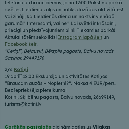
telefonu un brauc ciemos, jo no 12:00 Rakstiņu parkā
rosīsies Lieldienu zaķis un notiks dažādas aktivitātes!
Vai zināji, ka Lieldienās diena un nakts ir vienādā
garumā? Interesanti, vai ne? Lai svētki ir krāsaini,
priecīgi un piedzīvojumiem pilni! Tiekamies parkā!
Aktulalitātēm seko līdzi
Instagram lapā šeit
un
Facebook šeit
.
“Ceriņi”, Beļauski, Bērzpils pagasts, Balvu novads.
Saziņai: 29447178
z/s
Kotiņi
19.aprīlī 12:00 Ekskursija un aktivitātes Kotiņos
“Braucam auzās – Nopietni?”. Maksa 4 EUR/pers.
Bez iepriekšēja pieteikuma!
Kotiņi, Šķilbēnu pagasts, Balvu novads, 26699149,
turisms@kotini.lv
Garākās pastaigās
aicinām doties uz
Viļakas