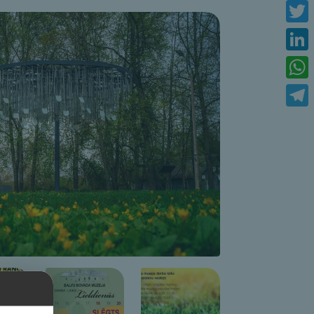
Face
Twitt
Link
What
Tele