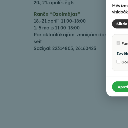
20., 21. aprīlī slēgts
Mēs izm
vislabāk
Rančo “Ozolmājas”
18.-21.aprīlī 11:00-18:00
Sīkda
1.-5.maijs 11:00-18:00
Par aktuālākajām izmaiņām darba laikā, 
šeit
Fun
Saziņai: 22314805, 26160423
Izvēl
Goo
Apsti