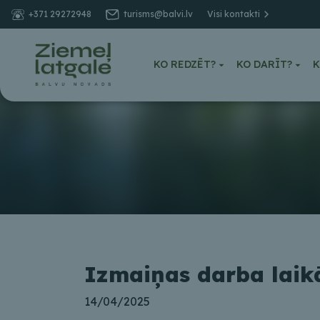
+371 29272948
turisms@balvi.lv
Visi kontakti
KO REDZĒT?
KO DARĪT?
K
Izmaiņas darba laikā 
14/04/2025