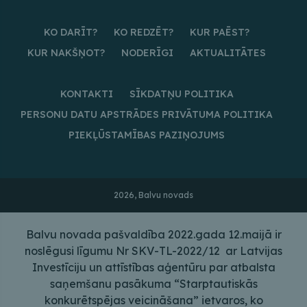
KO DARĪT?
KO REDZĒT?
KUR PAĒST?
KUR NAKŠŅOT?
NODERĪGI
AKTUALITĀTES
KONTAKTI
SĪKDATŅU POLITIKA
PERSONU DATU APSTRĀDES PRIVĀTUMA POLITIKA
PIEKĻŪSTAMĪBAS PAZIŅOJUMS
2026, Balvu novads
Balvu novada pašvaldība 2022.gada 12.maijā ir
noslēgusi līgumu Nr SKV-TL-2022/12 ar Latvijas
Investīciju un attīstības aģentūru par atbalsta
saņemšanu pasākuma “Starptautiskās
konkurētspējas veicināšana” ietvaros, ko