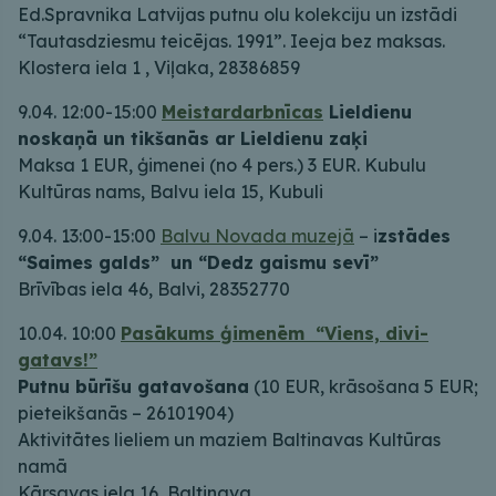
Ed.Spravnika Latvijas putnu olu kolekciju un izstādi
“Tautasdziesmu teicējas. 1991”. Ieeja bez maksas.
Klostera iela 1 , Viļaka, 28386859
9.04. 12:00-15:00
Meistardarbnīcas
Lieldienu
noskaņā un tikšanās ar Lieldienu zaķi
Maksa 1 EUR, ģimenei (no 4 pers.) 3 EUR. Kubulu
Kultūras nams, Balvu iela 15, Kubuli
9.04. 13:00-15:00
Balvu Novada muzejā
– i
zstādes
“Saimes galds” un “Dedz gaismu sevī”
Brīvības iela 46, Balvi, 28352770
10.04. 10:00
Pasākums ģimenēm “Viens, divi-
gatavs!”
Putnu būrīšu gatavošana
(10 EUR, krāsošana 5 EUR;
pieteikšanās – 26101904)
Aktivitātes lieliem un maziem Baltinavas Kultūras
namā
Kārsavas iela 16, Baltinava