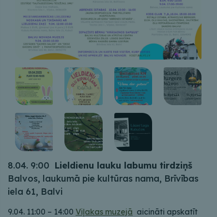
8.04. 9:00
Lieldienu lauku labumu tirdziņš
Balvos, laukumā pie kultūras nama, Brīvības
iela 61, Balvi
9.04. 11:00 – 14:00
Viļakas muzejā
aicināti apskatīt