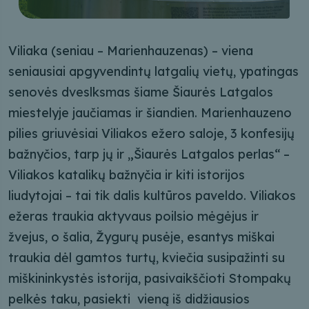
Viliaka (seniau – Marienhauzenas) – viena
seniausiai apgyvendintų latgalių vietų, ypatingas
senovės dveslksmas šiame Šiaurės Latgalos
miestelyje jaučiamas ir šiandien. Marienhauzeno
pilies griuvėsiai Viliakos ežero saloje, 3 konfesijų
bažnyčios, tarp jų ir „Šiaurės Latgalos perlas“ –
Viliakos katalikų bažnyčia ir kiti istorijos
liudytojai – tai tik dalis kultūros paveldo. Viliakos
ežeras traukia aktyvaus poilsio mėgėjus ir
žvejus, o šalia, Žygurų pusėje, esantys miškai
traukia dėl gamtos turtų, kviečia susipažinti su
miškininkystės istorija, pasivaikščioti Stompakų
pelkės taku, pasiekti vieną iš didžiausios