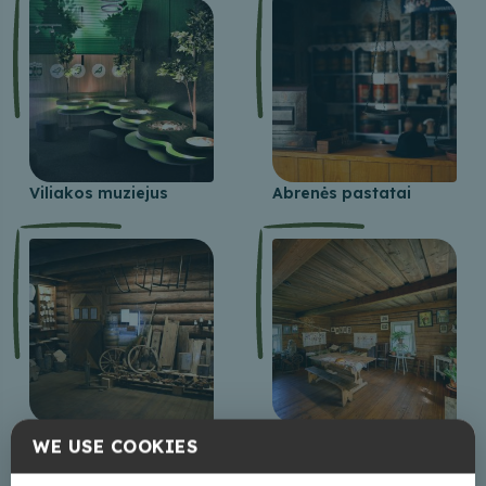
Viliakos muziejus
Abrenės pastatai
Egliavos
Kultūros istorija
WE USE COOKIES
miškininkystės
sodyboje „Vēršukalns“
muziejus