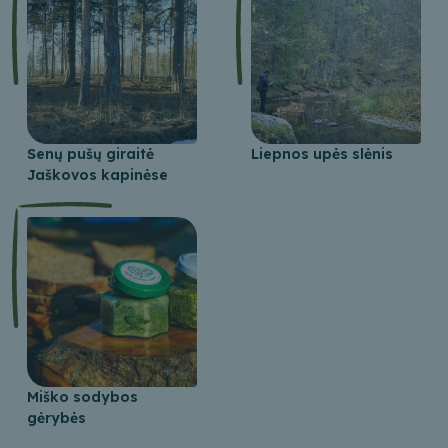
Senų pušų giraitė
Liepnos upės slėnis
Jaškovos kapinėse
Miško sodybos
gėrybės