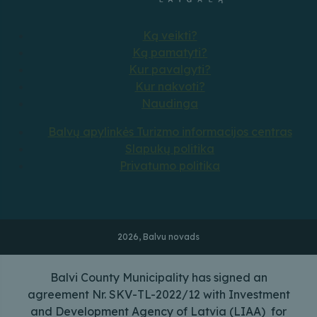
Ką veikti?
Ką pamatyti?
Kur pavalgyti?
Kur nakvoti?
Naudinga
Balvų apylinkės Turizmo informacijos centras
Slapukų politika
Privatumo politika
2026, Balvu novads
Balvi County Municipality has signed an
agreement Nr. SKV-TL-2022/12 with Investment
and Development Agency of Latvia (LIAA) for