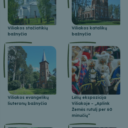
Viliakos stačiatikių
Viliakos katalikų
bažnyčia
bažnyčia
Viliakos evangelikų
Lėlių ekspozicija
liuteronų bažnyčia
Viliakoje – „Aplink
Žemės rutulį per 60
minučių“