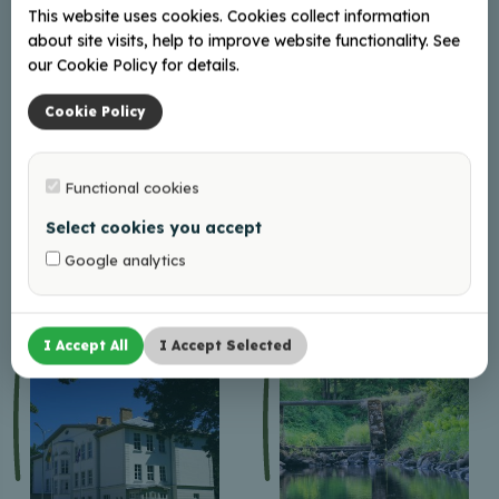
This website uses cookies. Cookies collect information
about site visits, help to improve website functionality. See
our Cookie Policy for details.
Cookie Policy
Functional cookies
Select cookies you accept
Antikvarinių daiktų ir
Anos Azės miško
Google analytics
motociklų kolekcija
ekspozicija
kaimo sodyboje
„Cīrulīši“
I Accept All
I Accept Selected