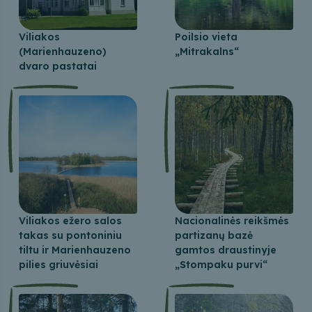
Viliakos
Poilsio vieta
(Marienhauzeno)
„Mitrakalns“
dvaro pastatai
Viliakos ežero salos
Nacionalinės reikšmės
takas su pontoniniu
partizanų bazė
tiltu ir Marienhauzeno
gamtos draustinyje
pilies griuvėsiai
„Stompaku purvi“