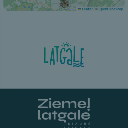
Leaflet
|
©
OpenStreetMap