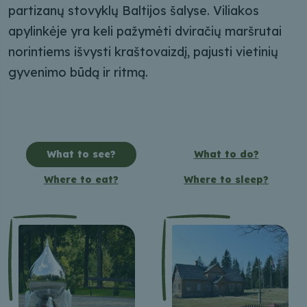
partizanų stovyklų Baltijos šalyse. Viliakos
apylinkėje yra keli pažymėti dviračių maršrutai
norintiems išvysti kraštovaizdį, pajusti vietinių
gyvenimo būdą ir ritmą.
What to see?
What to do?
Where to eat?
Where to sleep?