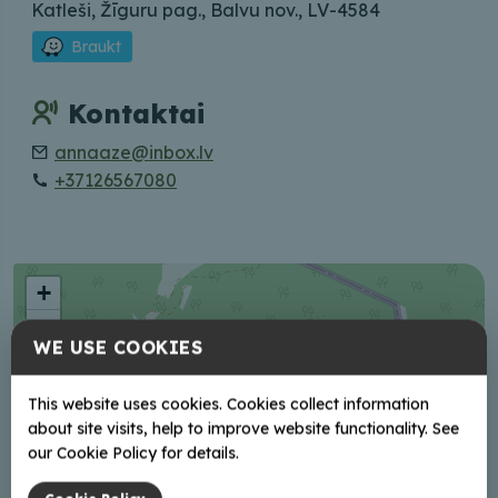
Katleši, Žīguru pag., Balvu nov., LV-4584
Braukt
Kontaktai
annaaze@inbox.lv
+37126567080
+
−
WE USE COOKIES
This website uses cookies. Cookies collect information
about site visits, help to improve website functionality. See
our Cookie Policy for details.