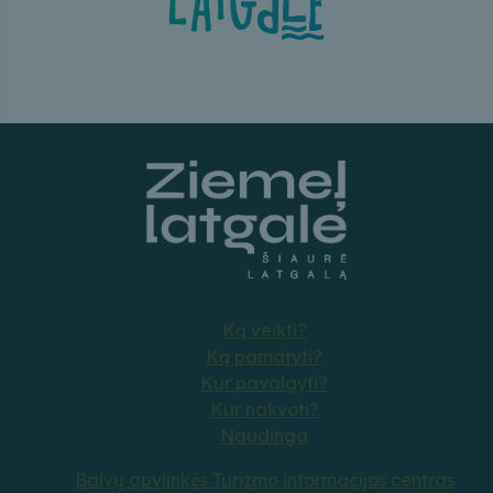
Ką veikti?
Ką pamatyti?
Kur pavalgyti?
Kur nakvoti?
Naudinga
Balvų apylinkės Turizmo informacijos centras