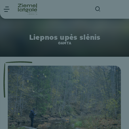
Liepnos upės slėnis
GAMTA