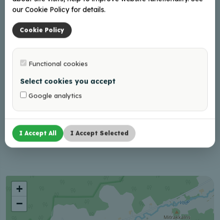
Adresas
our Cookie Policy for details.
Cīrulīši, Tepenīca, Susāju pag., Balvu nov., LV-4583
Cookie Policy
Braukt
Kontaktai
Functional cookies
retro73@inbox.lv
Select cookies you accept
+37126446147
Google analytics
Internete
I Accept All
I Accept Selected
Facebook
+
−