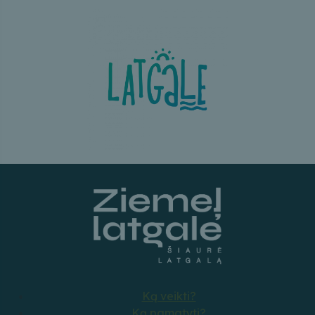
Ką veikti?
Ką pamatyti?