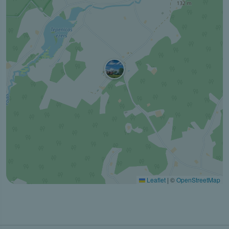
Leaflet
|
©
OpenStreetMap