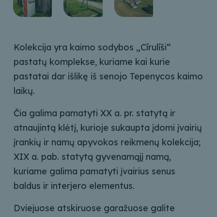
Kolekcija yra kaimo sodybos „Cīrulīši“
pastatų komplekse, kuriame kai kurie
pastatai dar išlikę iš senojo Tepenycos kaimo
laikų.
Čia galima pamatyti XX a. pr. statytą ir
atnaujintą klėtį, kurioje sukaupta įdomi įvairių
įrankių ir namų apyvokos reikmenų kolekcija;
XIX a. pab. statytą gyvenamąjį namą,
kuriame galima pamatyti įvairius senus
baldus ir interjero elementus.
Dviejuose atskiruose garažuose galite