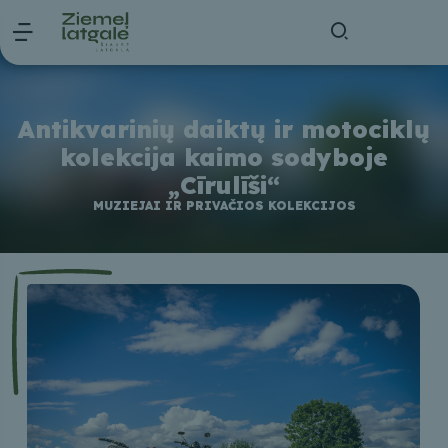
Antikvarinių daiktų ir motociklų
kolekcija kaimo sodyboje
„Cīrulīši“
MUZIEJAI IR PRIVAČIOS KOLEKCIJOS