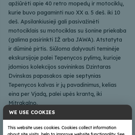
apžiūrėti apie 40 retro mopedų ir motociklų,
kurie buvo pagaminti nuo XX a. 5 deš. iki 10
deš. Apsilankiusieji gali pasivažinėti
motociklais su motociklas su šonine priekaba
(galima pasirinkti IŽ arba JAWA). Atstatyta
ir dūminė pirtis. Siūloma dalyvauti teminėje
ekskursijoje palei Tepenycos pylimą, kurioje
įdomios kolekcijos savininkas Dzintaras
Dvinskas papasakos apie septynias
Tepenycos kalvas ir jų pavadinimus, kelias
eina per Vjadą, palei upės krantą, iki
Mitrakalno.
WE USE COOKIES
This website uses cookies. Cookies collect information
about site visits, help to improve website functionality. See