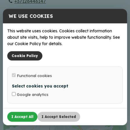
+37126446147
WE USE COOKIES
Internete
Facebook
This website uses cookies. Cookies collect information
about site visits, help to improve website functionality. See
our Cookie Policy for details.
Cookie Policy
+
−
Functional cookies
Select cookies you accept
Google analytics
I Accept All
I Accept Selected