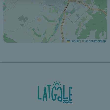
Leaflet
|
©
OpenStreetMap