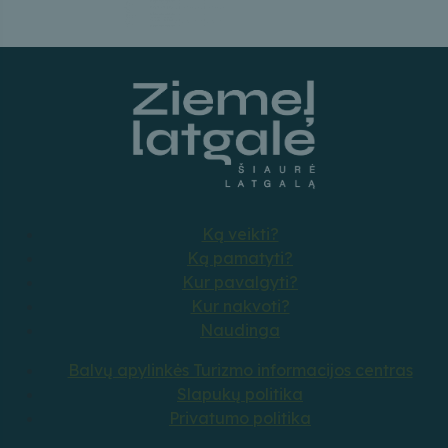
Ką veikti?
Ką pamatyti?
Kur pavalgyti?
Kur nakvoti?
Naudinga
Balvų apylinkės Turizmo informacijos centras
Slapukų politika
Privatumo politika