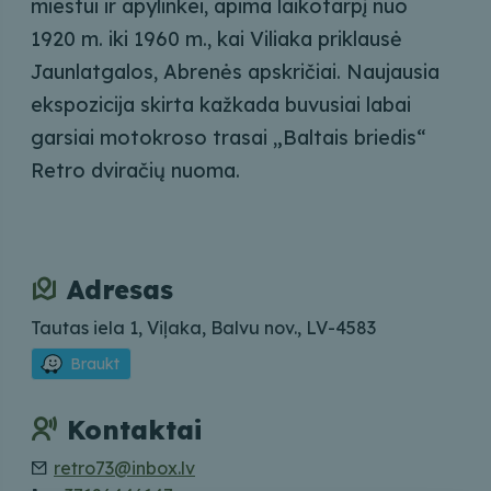
miestui ir apylinkei, apima laikotarpį nuo
1920 m. iki 1960 m., kai Viliaka priklausė
Jaunlatgalos, Abrenės apskričiai. Naujausia
ekspozicija skirta kažkada buvusiai labai
garsiai motokroso trasai „Baltais briedis“
Retro dviračių nuoma.
Adresas
Tautas iela 1, Viļaka, Balvu nov., LV-4583
Braukt
Kontaktai
retro73@inbox.lv