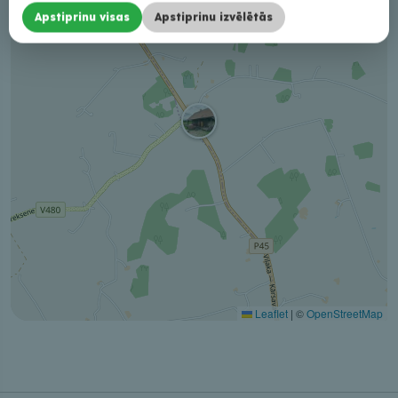
Apstiprinu visas
Apstiprinu izvēlētās
Leaflet
|
©
OpenStreetMap