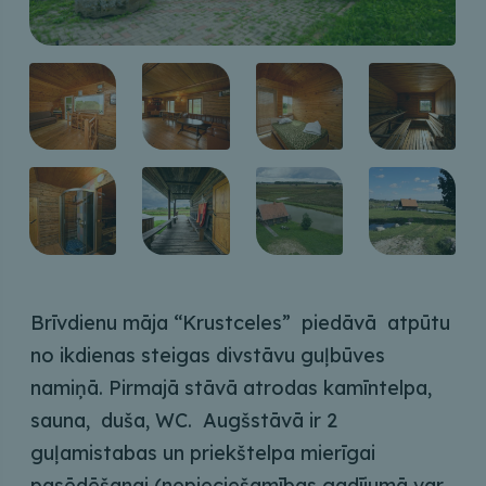
Brīvdienu māja “Krustceles” piedāvā atpūtu
no ikdienas steigas divstāvu guļbūves
namiņā. Pirmajā stāvā atrodas kamīntelpa,
sauna, duša, WC. Augšstāvā ir 2
guļamistabas un priekštelpa mierīgai
pasēdēšanai (nepieciešamības gadījumā var