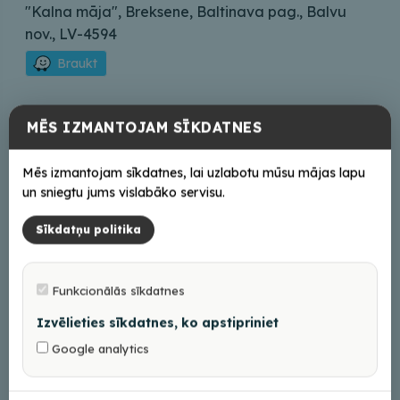
"Kalna māja", Breksene, Baltinava pag., Balvu
nov., LV-4594
Braukt
Saziņai
MĒS IZMANTOJAM SĪKDATNES
aree@inbox.lv
+37129195406
Mēs izmantojam sīkdatnes, lai uzlabotu mūsu mājas lapu
un sniegtu jums vislabāko servisu.
Darba laiks
Sīkdatņu politika
Iepriekš piesakoties
Funkcionālās sīkdatnes
Izvēlieties sīkdatnes, ko apstipriniet
+
Google analytics
−