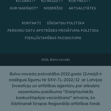
KO DARĪT?
KO REDZĒT?
KUR PAĒST?
KUR NAKŠŅOT?
NODERĪGI
AKTUALITĀTES
KONTAKTI
SĪKDATŅU POLITIKA
PERSONU DATU APSTRĀDES PRIVĀTUMA POLITIKA
PIEKĻŪSTAMĪBAS PAZIŅOJUMS
2026, Balvu novads
Balvu novada pašvaldība 2022.gada 12.maijā ir
noslēgusi līgumu Nr SKV-TL-2022/12 ar Latvijas
Investīciju un attīstības aģentūru par atbalsta
saņemšanu pasākuma “Starptautiskās
konkurētspējas veicināšana” ietvaros, ko
līdzfinansē Eiropas Reģionālās attīstības fonds