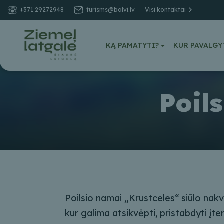
+371 29272948
turisms@balvi.lv
Visi kontaktai
KĄ PAMATYTI?
KUR PAVALGY
Poil
Poilsio namai „Krustceles“ siūlo nakvy
kur galima atsikvėpti, pristabdyti į