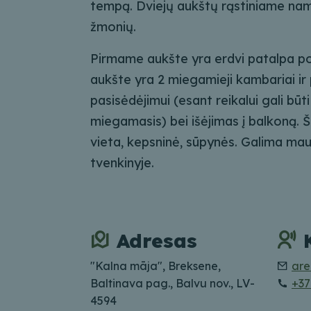
tempą. Dviejų aukštų rąstiniame name
žmonių.
Pirmame aukšte yra erdvi patalpa poi
aukšte yra 2 miegamieji kambariai i
pasisėdėjimui (esant reikalui gali bū
miegamasis) bei išėjimas į balkoną. Š
vieta, kepsninė, sūpynės. Galima mau
tvenkinyje.
Adresas
"Kalna māja", Breksene,
are
Baltinava pag., Balvu nov., LV-
+37
4594