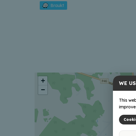
Braukt
+
WE US
−
This web
improve 
Cooki