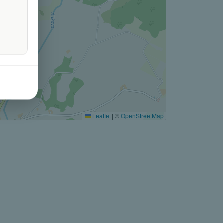
Leaflet
|
©
OpenStreetMap