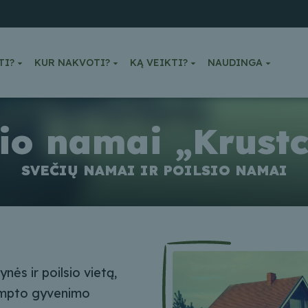
TI?
KUR NAKVOTI?
KĄ VEIKTI?
NAUDINGA
sio namai „Krustc
SVEČIŲ NAMAI IR POILSIO NAMAI
nės ir poilsio vietą,
tempto gyvenimo