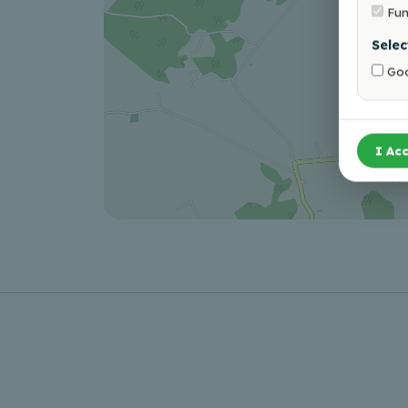
Fun
Selec
Goo
I Acc