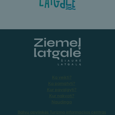
Ką veikti?
Ką pamatyti?
Kur pavalgyti?
Kur nakvoti?
Naudinga
Balvų apylinkės Turizmo informacijos centras