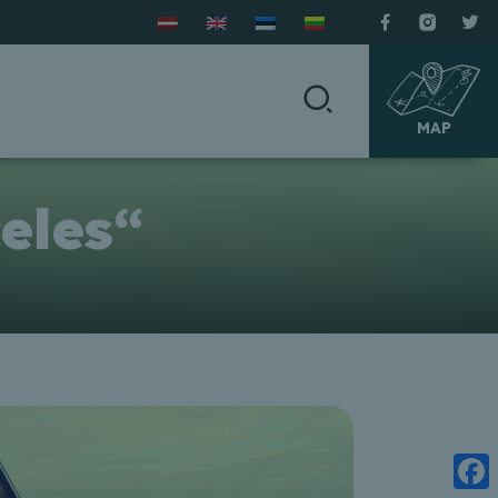
MAP
eles“