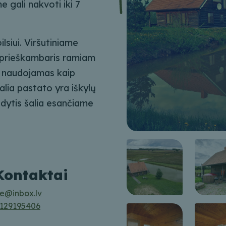
 gali nakvoti iki 7
lsiui. Viršutiniame
r prieškambaris ramiam
ti naudojamas kaip
alia pastato yra iškylų
dytis šalia esančiame
Kontaktai
e@inbox.lv
129195406