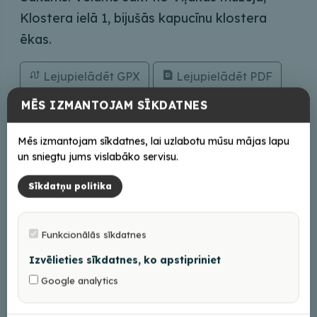
Klostera ielā 1, bijušās kapucīnu klostera
ēkas.
Lejupielādēt GPX
Lejupielādēt PDF
MĒS IZMANTOJAM SĪKDATNES
Saziņai
Mēs izmantojam sīkdatnes, lai uzlabotu mūsu mājas lapu
un sniegtu jums vislabāko servisu.
turisms@balvi.lv
+37128686600
Sīkdatņu politika
Funkcionālās sīkdatnes
Izvēlieties sīkdatnes, ko apstipriniet
+
Google analytics
−