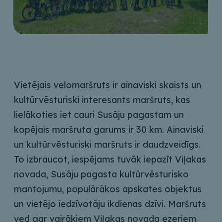
Vietējais velomaršruts ir ainaviski skaists un
kultūrvēsturiski interesants maršruts, kas
lielākoties iet cauri Susāju pagastam un
kopējais maršruta garums ir 30 km. Ainaviski
un kultūrvēsturiski maršruts ir daudzveidīgs.
To izbraucot, iespējams tuvāk iepazīt Viļakas
novada, Susāju pagasta kultūrvēsturisko
mantojumu, populārākos apskates objektus
un vietējo iedzīvotāju ikdienas dzīvi. Maršruts
ved gar vairākiem Viļakas novada ezeriem