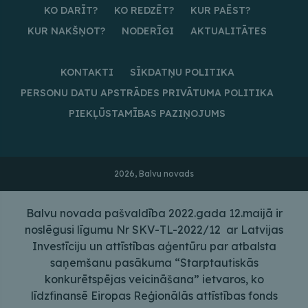
KO DARĪT?
KO REDZĒT?
KUR PAĒST?
KUR NAKŠŅOT?
NODERĪGI
AKTUALITĀTES
KONTAKTI
SĪKDATŅU POLITIKA
PERSONU DATU APSTRĀDES PRIVĀTUMA POLITIKA
PIEKĻŪSTAMĪBAS PAZIŅOJUMS
2026, Balvu novads
Balvu novada pašvaldība 2022.gada 12.maijā ir
noslēgusi līgumu Nr SKV-TL-2022/12 ar Latvijas
Investīciju un attīstības aģentūru par atbalsta
saņemšanu pasākuma “Starptautiskās
konkurētspējas veicināšana” ietvaros, ko
līdzfinansē Eiropas Reģionālās attīstības fonds