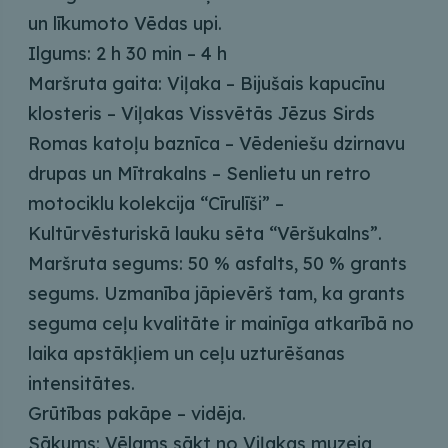
un līkumoto Vēdas upi.
Ilgums: 2 h 30 min – 4 h
Maršruta gaita: Viļaka – Bijušais kapucīnu
klosteris – Viļakas Vissvētās Jēzus Sirds
Romas katoļu baznīca – Vēdeniešu dzirnavu
drupas un Mītrakalns – Senlietu un retro
motociklu kolekcija “Cīrulīši” –
Kultūrvēsturiskā lauku sēta “Vēršukalns”.
Maršruta segums: 50 % asfalts, 50 % grants
segums. Uzmanība jāpievērš tam, ka grants
seguma ceļu kvalitāte ir mainīga atkarībā no
laika apstākļiem un ceļu uzturēšanas
intensitātes.
Grūtības pakāpe – vidēja.
Sākums: Vēlams sākt no Viļakas muzeja,