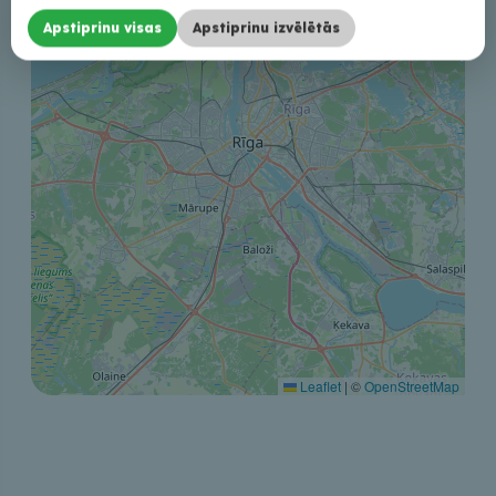
Apstiprinu visas
Apstiprinu izvēlētās
Leaflet
|
©
OpenStreetMap