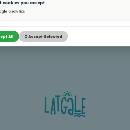
t cookies you accept
gle analytics
ept All
I Accept Selected