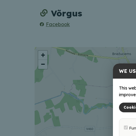
Võrgus
Facebook
+
−
WE US
This web
improve 
Cooki
Fun