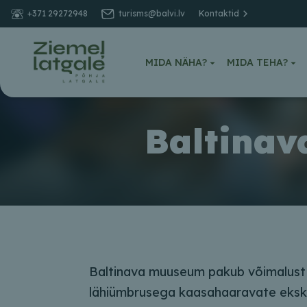
+371 29272948
turisms@balvi.lv
Kontaktid
MIDA NÄHA?
MIDA TEHA?
Baltinav
Baltinava muuseum pakub võimalust
lähiümbrusega kaasahaaravate ekskur