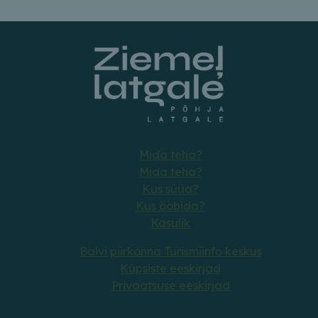
Mida teha?
Mida teha?
Kus süüa?
Kus ööbida?
Kasulik
Balvi piirkonna Turismiinfo keskus
Küpsiste eeskirjad
Privaatsuse eeskirjad