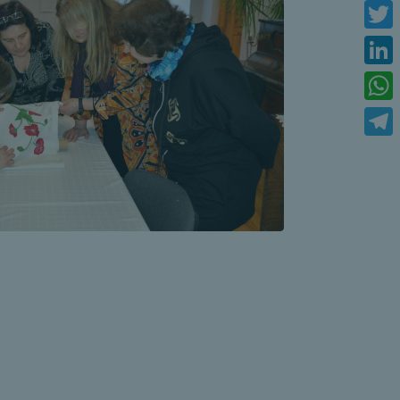
Face
Twitt
Link
What
Tele