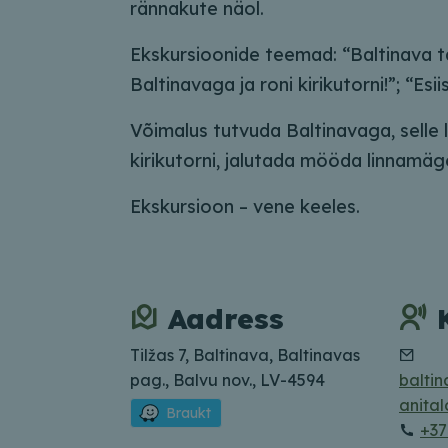
rännakute näol.
Ekskursioonide teemad: “Baltinava t
Baltinavaga ja roni kirikutorni!”; “Esi
Võimalus tutvuda Baltinavaga, selle
kirikutorni, jalutada mööda linnamäge
Ekskursioon – vene keeles.
Aadress
Tilžas 7, Baltinava, Baltinavas
pag., Balvu nov., LV-4594
baltin
anital
Braukt
+37