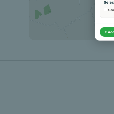
Selec
Goo
I Acc