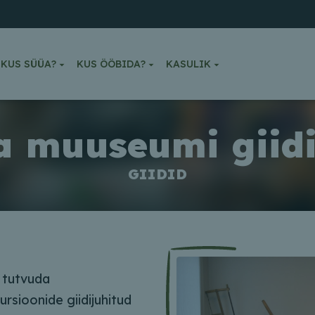
KUS SÜÜA?
KUS ÖÖBIDA?
KASULIK
a muuseumi giid
GIIDID
 tutvuda
sioonide giidijuhitud