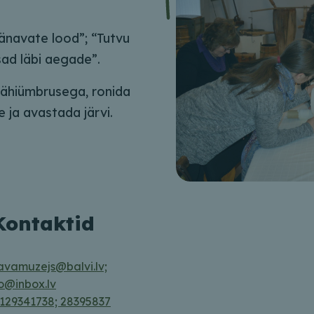
änavate lood”; “Tutvu
isad läbi aegade”.
 lähiümbrusega, ronida
 ja avastada järvi.
Kontaktid
avamuzejs@balvi.lv;
o@inbox.lv
129341738; 28395837