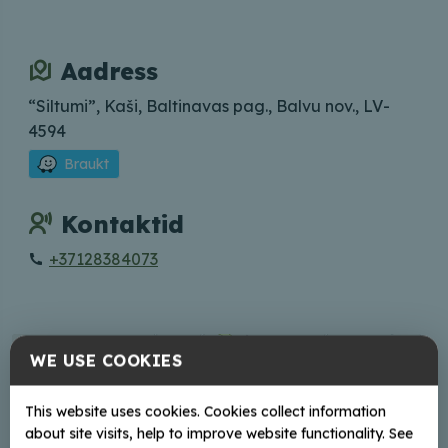
Aadress
“Siltumi”, Kaši, Baltinavas pag., Balvu nov., LV-
4594
Braukt
Kontaktid
+37128384073
+
WE USE COOKIES
−
This website uses cookies. Cookies collect information
about site visits, help to improve website functionality. See