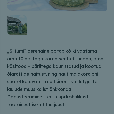
„Siltumi“ perenaine ootab kõiki vaatama
oma 10 aastaga korda seatud iluaeda, oma
käsitööd – pärlitega kaunistatud ja kootud
õlarättide näitust, ning nautima akordioni
saatel kõlavate traditsiooniliste latgalite
laulude muusikalist õhkkonda.
Degusteerimine – eri tüüpi kohalikust
toorainest isetehtud juust.